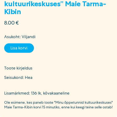
kultuurikeskuses” Maie Tarma-
Kibin
8.00
€
Asukoht: Viljandi
Lisa korvi
Toote kirjeldus
Seisukord: Hea
Lisamärkmed: 136 lk, kõvakaaneline
Ole esimene, kes paneb toote "Minu õppetunnid kultuurikeskuses"
Maie Tarma-Kibin korvi 15 minutiks, enne kui keegi teine selle ostab!