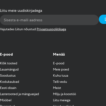
Liitu meie uudiskirjadega
Email
Address
*
Vajutades Liitun nõustud
Privaatsuspoliitikaga
E-pood
Menüü
Kõik tooted
E-pood
Lauamängud
Meie poed
Soodustus
Kuhu tuua
Kodukaubad
Telli vedu
Eesti disain
Meist
Lastetooted ja mänguasjad
Mõju ja koostöö
Mööbel
Liitu meiega