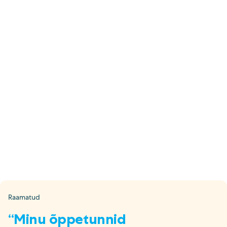
E-pood
Tel: 5333 4817 (E-R 10-18)
E-mail:
epood@uuskasutus.ee
Kaubik/mööbli äravedu
Tel: 5553 3001 (E–R 09–17)
E-mail:
kaubik@uuskasutus.ee
Kõikide meie poodide andmed leiad
Meie poed lehelt
Facebook
Instagram
LinkedIn
Youtube
TikTok
Raamatud
“Minu õppetunnid