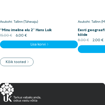
Asukoht: Tallinn (Tähesaju)
Asukoht: Tallinn (
“Minu imeline elu 2” Hans Luik
Eesti geograafi
köide
Algne
Current
15.00
€
6.00
€
hind
price
Algne
8.00
€
2.00
€
Lisa korvi
oli:
is:
hind
15.00 €.
6.00 €.
oli:
i
8.00 €.
Kõik tooted