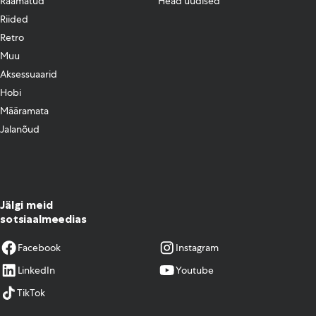
Raamatud
Head uudised
Riided
Retro
Muu
Aksessuaarid
Hobi
Määramata
Jalanõud
Jälgi meid
sotsiaalmeedias
Facebook
Instagram
LinkedIn
Youtube
TikTok