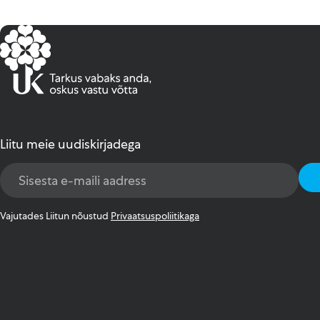
Liitu meie uudiskirjadega
Email
Address
*
Vajutades Liitun nõustud
Privaatsuspoliitikaga