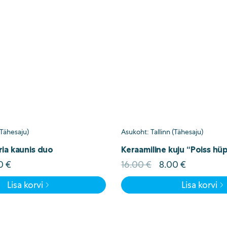
(Tähesaju)
Asukoht: Tallinn (Tähesaju)
ia kaunis duo
Keraamiline kuju “Poiss h
ne
Current
Algne
Current
00
€
16.00
€
8.00
€
d
price
hind
price
Lisa korvi
Lisa korvi
is:
oli:
is:
00 €.
5.00 €.
16.00 €.
8.00 €.