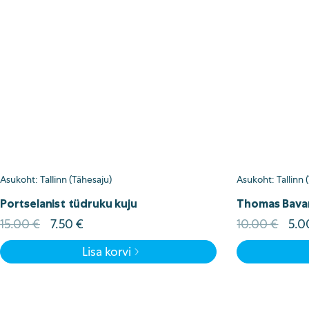
Asukoht: Tallinn (Tähesaju)
Asukoht: Tallinn 
Portselanist tüdruku kuju
Thomas Bavar
Algne
Current
Alg
15.00
€
7.50
€
10.00
€
5.
hind
price
hin
Lisa korvi
oli:
is:
oli:
15.00 €.
7.50 €.
10.