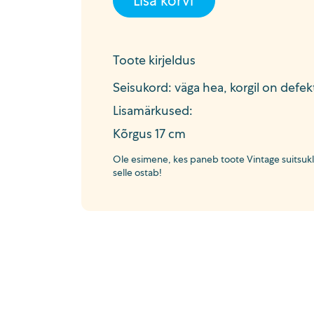
Lisa korvi
Toote kirjeldus
Seisukord: väga hea, korgil on defekt
Lisamärkused:
Kõrgus 17 cm
Ole esimene, kes paneb toote Vintage suitsuklaa
selle ostab!