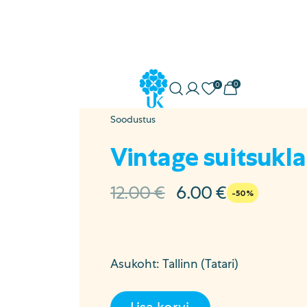
0
0
Minu konto
Soovikorv
Ostukorv
Uuskasutus
Soodustus
ostöö
Vintage suitsukla
a
Algne
Current
12.00
€
6.00
€
-50%
hind
price
sed
oli:
is:
12.00 €.
6.00 €.
Asukoht: Tallinn (Tatari)