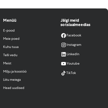
Menüü
Jälgi meid
sotsiaalmeedias
E-pood
Facebook
Meie poed
Instagram
Kuhu tuua
LinkedIn
Telli vedu
Meist
Youtube
Mõju ja koostöö
TikTok
Liitu meiega
Head uudised