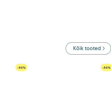
Kõik tooted
-50%
-50%