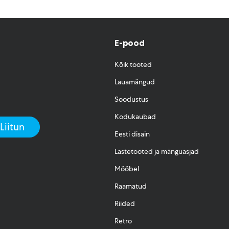
E-pood
Kõik tooted
Lauamängud
Soodustus
Kodukaubad
Eesti disain
Lastetooted ja mänguasjad
Mööbel
Raamatud
Riided
Retro