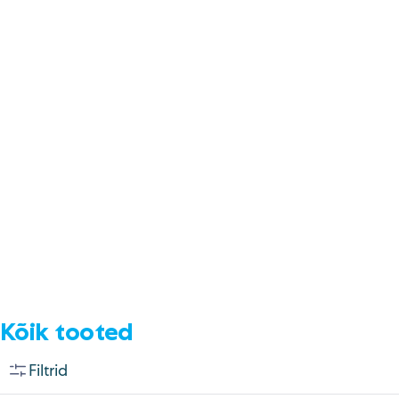
E-pood
Tel: 5333 4817 (E-R 10-18)
E-mail:
epood@uuskasutus.ee
Kaubik/mööbli äravedu
Tel: 5553 3001 (E–R 09–17)
E-mail:
kaubik@uuskasutus.ee
Kõikide meie poodide andmed leiad
Meie poed lehelt
Facebook
Instagram
LinkedIn
Youtube
TikTok
Kõik tooted
Filtrid