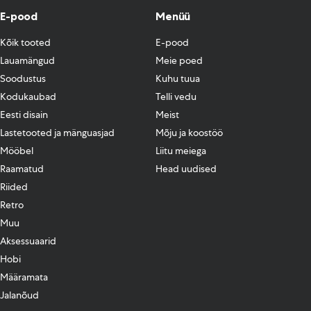
E-pood
Menüü
Kõik tooted
E-pood
Lauamängud
Meie poed
Soodustus
Kuhu tuua
Kodukaubad
Telli vedu
Eesti disain
Meist
Lastetooted ja mänguasjad
Mõju ja koostöö
Mööbel
Liitu meiega
Raamatud
Head uudised
Riided
Retro
Muu
Aksessuaarid
Hobi
Määramata
Jalanõud