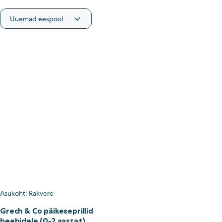
Asukoht
Rakvere
Kategooria
Lastetooted ja mänguasjad
Aksessuaarid
Asukoht: Rakvere
Grech & Co päikeseprillid
beebidele (0-2 aastat)