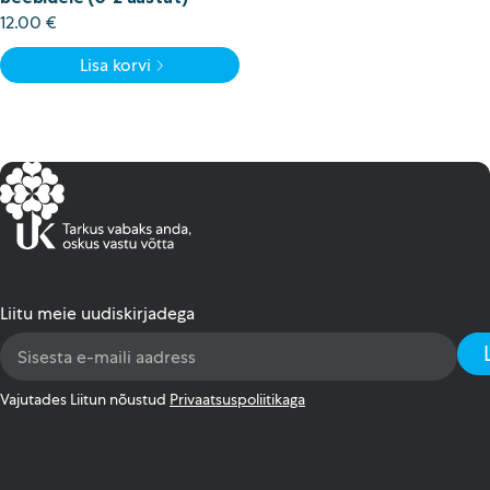
12.00
€
Lisa korvi
Liitu meie uudiskirjadega
Email
Address
*
Vajutades Liitun nõustud
Privaatsuspoliitikaga