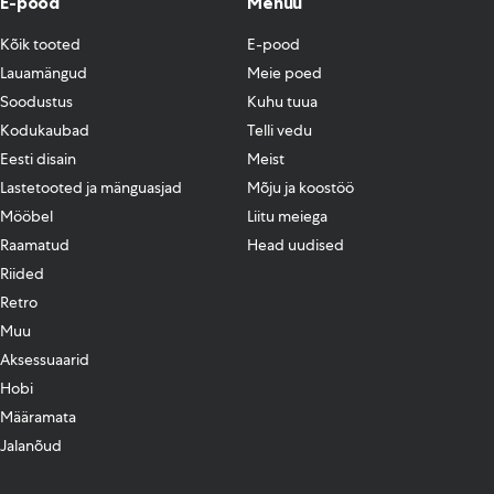
E-pood
Menüü
Kõik tooted
E-pood
Lauamängud
Meie poed
Soodustus
Kuhu tuua
Kodukaubad
Telli vedu
Eesti disain
Meist
Lastetooted ja mänguasjad
Mõju ja koostöö
Mööbel
Liitu meiega
Raamatud
Head uudised
Riided
Retro
Muu
Aksessuaarid
Hobi
Määramata
Jalanõud