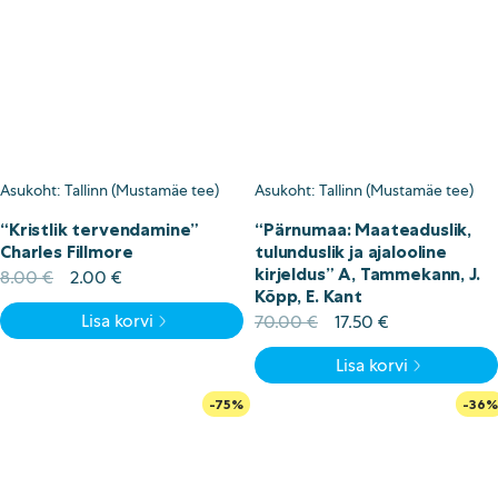
Asukoht: Tallinn (Mustamäe tee)
Asukoht: Tallinn (Mustamäe tee)
“Kristlik tervendamine”
“Pärnumaa: Maateaduslik,
Charles Fillmore
tulunduslik ja ajalooline
kirjeldus” A, Tammekann, J.
Algne
Current
8.00
€
2.00
€
Kõpp, E. Kant
hind
price
Lisa korvi
oli:
is:
Algne
Current
70.00
€
17.50
€
8.00 €.
2.00 €.
hind
price
Lisa korvi
oli:
is:
70.00 €.
17.50 €.
-75%
-36%