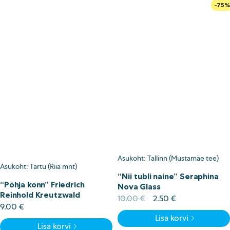
-75%
Asukoht: Tallinn (Mustamäe tee)
Asukoht: Tartu (Riia mnt)
“Nii tubli naine” Seraphina
“Põhja konn” Friedrich
Nova Glass
Reinhold Kreutzwald
Algne
Current
10.00
€
2.50
€
9.00
€
hind
price
Lisa korvi
oli:
is:
Lisa korvi
10.00 €.
2.50 €.