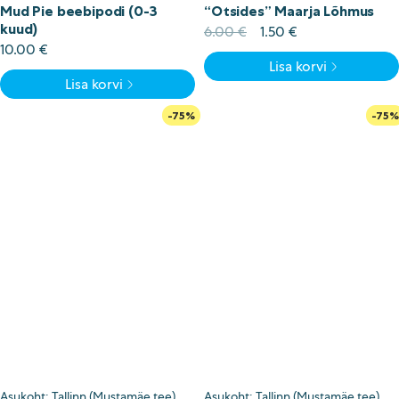
Mud Pie beebipodi (0-3
“Otsides” Maarja Lõhmus
kuud)
Algne
Current
6.00
€
1.50
€
hind
price
10.00
€
Lisa korvi
oli:
is:
Lisa korvi
6.00 €.
1.50 €.
-75%
-75%
Asukoht: Tallinn (Mustamäe tee)
Asukoht: Tallinn (Mustamäe tee)