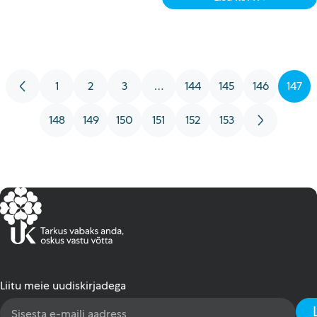
7.00 €.
1.75 €.
←
1
2
3
…
144
145
146
147
148
149
150
151
152
153
→
Liitu meie uudiskirjadega
Email