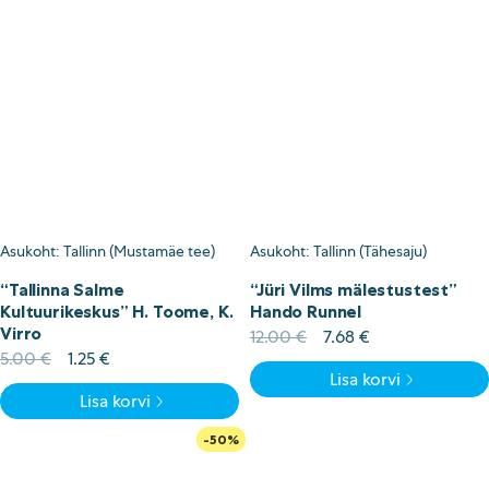
Asukoht: Tallinn (Mustamäe tee)
Asukoht: Tallinn (Tähesaju)
“Tallinna Salme
“Jüri Vilms mälestustest”
Kultuurikeskus” H. Toome, K.
Hando Runnel
Virro
Algne
Current
12.00
€
7.68
€
Algne
Current
hind
price
5.00
€
1.25
€
Lisa korvi
hind
price
oli:
is:
Lisa korvi
oli:
is:
12.00 €.
7.68 €.
5.00 €.
1.25 €.
-50%