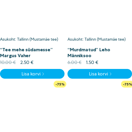
Asukoht: Tallinn (Mustamäe tee)
Asukoht: Tallinn (Mustamäe tee)
“Tee mehe südamesse”
“Murdmatud” Leho
Margus Vaher
Männiksoo
Algne
Current
Algne
Current
10.00
€
2.50
€
6.00
€
1.50
€
hind
price
hind
price
Lisa korvi
Lisa korvi
oli:
is:
oli:
is:
10.00 €.
2.50 €.
6.00 €.
1.50 €.
-75%
-75%