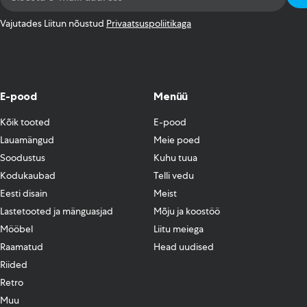
Address
*
Vajutades Liitun nõustud
Privaatsuspoliitikaga
E-pood
Menüü
Kõik tooted
E-pood
Lauamängud
Meie poed
Soodustus
Kuhu tuua
Kodukaubad
Telli vedu
Eesti disain
Meist
Lastetooted ja mänguasjad
Mõju ja koostöö
Mööbel
Liitu meiega
Raamatud
Head uudised
Riided
Retro
Muu