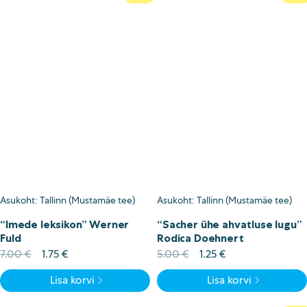
Asukoht: Tallinn (Mustamäe tee)
Asukoht: Tallinn (Mustamäe tee)
“Imede leksikon” Werner
“Sacher ühe ahvatluse lugu”
Fuld
Rodica Doehnert
Algne
Current
Algne
Current
7.00
€
1.75
€
5.00
€
1.25
€
hind
price
hind
price
Lisa korvi
Lisa korvi
oli:
is:
oli:
is:
7.00 €.
1.75 €.
5.00 €.
1.25 €.