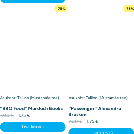
-75%
-75%
Asukoht: Tallinn (Mustamäe tee)
Asukoht: Tallinn (Mustamäe tee)
“BBQ Food” Murdoch Books
“Passenger” Alexandra
Bracken
Algne
Current
7.00
€
1.75
€
hind
price
Algne
Current
7.00
€
1.75
€
Lisa korvi
oli:
is:
hind
price
Lisa korvi
7.00 €.
1.75 €.
oli:
is: