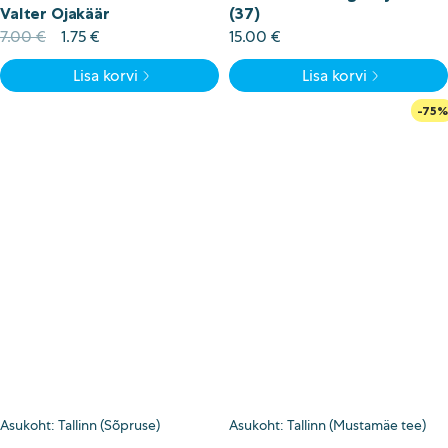
Valter Ojakäär
(37)
Hobi
Algne
Current
7.00
€
1.75
€
15.00
€
Määramata
hind
price
Jalanõud
Lisa korvi
Lisa korvi
oli:
is:
7.00 €.
1.75 €.
Suurus
-75%
Jalanumber
Asukoht: Tallinn (Sõpruse)
Asukoht: Tallinn (Mustamäe tee)