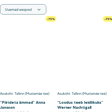
Asukoht
-75%
-75%
Jõhvi
Narva
Paide
Pärnu
Rakvere
Tallinn (Arsenali)
Tallinn (Ladu)
Tallinn (Liivalaia)
Tallinn (Mustamäe tee)
Tallinn (Rocca)
Tallinn (Sõpruse)
Asukoht: Tallinn (Mustamäe tee)
Asukoht: Tallinn (Mustamäe tee)
Tallinn (Tähesaju)
“Piirideta ämmad” Anna
“Loodus teeb leidlikuks”
Tallinn (Tatari)
Jansson
Werner Nachtigall