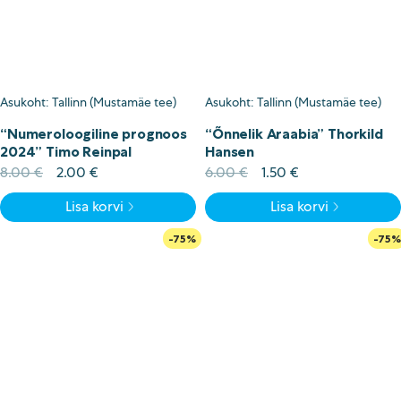
Asukoht: Tallinn (Mustamäe tee)
Asukoht: Tallinn (Mustamäe tee)
“Numeroloogiline prognoos
“Õnnelik Araabia” Thorkild
2024” Timo Reinpal
Hansen
Algne
Current
Algne
Current
8.00
€
2.00
€
6.00
€
1.50
€
hind
price
hind
price
Lisa korvi
Lisa korvi
oli:
is:
oli:
is:
8.00 €.
2.00 €.
6.00 €.
1.50 €.
-75%
-75%