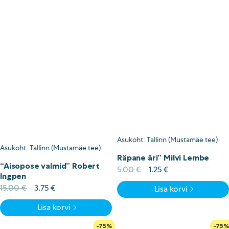
Asukoht: Tallinn (Mustamäe tee)
Asukoht: Tallinn (Mustamäe tee)
Räpane äri” Milvi Lembe
“Aisopose valmid” Robert
Algne
Current
5.00
€
1.25
€
Ingpen
hind
price
Algne
Current
15.00
€
3.75
€
Lisa korvi
oli:
is:
hind
price
5.00 €.
1.25 €.
Lisa korvi
oli:
is:
15.00 €.
3.75 €.
-75%
-75%