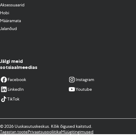
Aksessuaarid
Hobi
Määramata
Jalanõud
Jälgi meid
sotsiaalmeedias
Facebook
Instagram
LinkedIn
Youtube
TikTok
© 2026 Uuskasutuskeskus. Kõik õigused kaitstud.
Tagastan toote
Privaatsuspoliitika
Müügitingimused