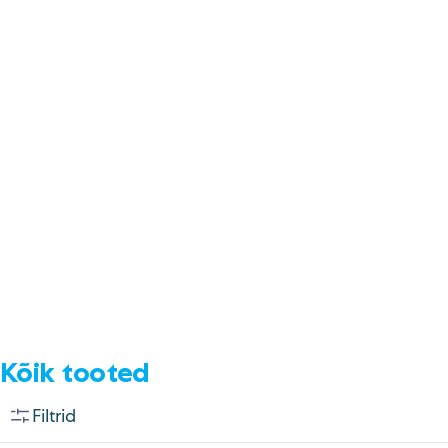
E-pood
Tel: 5333 4817 (E-R 10-18)
E-mail:
epood@uuskasutus.ee
Kaubik/mööbli äravedu
Tel: 5553 3001 (E–R 09–17)
E-mail:
kaubik@uuskasutus.ee
Kõikide meie poodide andmed leiad
Meie poed lehelt
Facebook
Instagram
LinkedIn
Youtube
TikTok
Kõik tooted
Filtrid