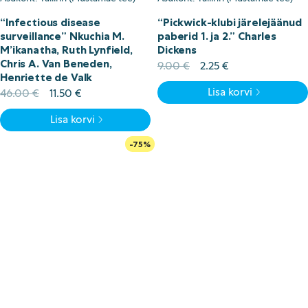
“Infectious disease
“Pickwick-klubi järelejäänud
surveillance” Nkuchia M.
paberid 1. ja 2.” Charles
M’ikanatha, Ruth Lynfield,
Dickens
Chris A. Van Beneden,
Algne
Current
9.00
€
2.25
€
Henriette de Valk
hind
price
Lisa korvi
Algne
Current
oli:
is:
46.00
€
11.50
€
hind
price
9.00 €.
2.25 €.
Lisa korvi
oli:
is:
46.00 €.
11.50 €.
-75%