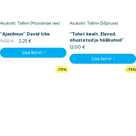
Asukoht: Tallinn (Mustamäe tee)
Asukoht: Tallinn (Sõpruse)
“Ajasilmus” David Icke
“Tuhat keelt. Elavad,
ohustatud ja hääbunud”
Algne
Current
9.00
€
2.25
€
hind
price
12.00
€
Lisa korvi
oli:
is:
Lisa korvi
9.00 €.
2.25 €.
-75%
-75%