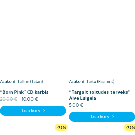
Asukoht: Tallinn (Tatari)
Asukoht: Tartu (Riia mnt)
“Born Pink” CD karbis
“Targalt toitudes terveks”
Aive Luigela
Algne
Current
20.00
€
10.00
€
hind
price
5.00
€
Lisa korvi
oli:
is:
Lisa korvi
20.00 €.
10.00 €.
-75%
-75%