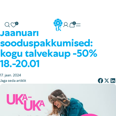
Skip
0
0
to
Soovikorv
Minu konto
Ostukorv
Jaanuari
content
E-pood
Uuskasutus
sooduspakkumised:
Meie poed
kogu talvekaup -50%
Kuhu tuua
18.-20.01
Telli vedu
Meist
17. jaan. 2024
Jaga seda artiklit
Mõju ja koostöö
Liitu meiega
Head uudised