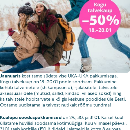
E-pood
Tel: 5333 4817 (E-R 10-18)
E-mail:
epood@uuskasutus.ee
Kaubik/mööbli äravedu
Tel: 5553 3001 (E–R 09–17)
E-mail:
kaubik@uuskasutus.ee
Kõikide meie poodide andmed leiad
Meie poed lehelt
Jaanuaris
kostitame südatalvise UKA-UKA pakkumisega.
Kogu talvekaup on 18.-20.01 poole soodsam. Pakkumine
Facebook
Instagram
kehtib talveriietele (sh kampsunid), -jalatsitele, talvistele
LinkedIn
Youtube
aksessuaaridele (mütsid, sallid, kindad, villased sokid) ning
ka talvistele hobitarvetele kõigis keskuse poodides üle Eesti.
TikTok
Ootame uudistama ja talvest nutikalt rõõmu tundma!
Kuulõpu sooduspakkumised
on 29., 30. ja 31.01. Ka sel kuul
üllatame huvilisi soodsama kotimüügiga. Kuu viimasel päeval,
31.01 saab kotitäie (150 l) riideid, jalatseid ja kotte 8 euroga