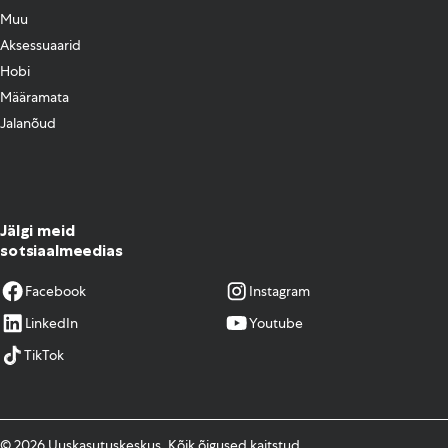
Muu
Aksessuaarid
Hobi
Määramata
Jalanõud
Jälgi meid
sotsiaalmeedias
Facebook
Instagram
LinkedIn
Youtube
TikTok
© 2026 Uuskasutuskeskus. Kõik õigused kaitstud.