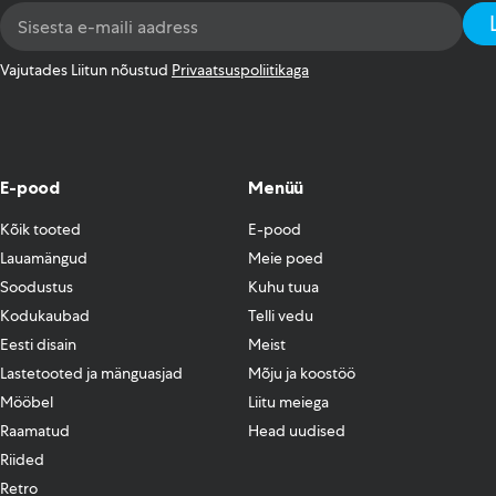
Email
Address
*
Vajutades Liitun nõustud
Privaatsuspoliitikaga
E-pood
Menüü
Kõik tooted
E-pood
Lauamängud
Meie poed
Soodustus
Kuhu tuua
Kodukaubad
Telli vedu
Eesti disain
Meist
Lastetooted ja mänguasjad
Mõju ja koostöö
Mööbel
Liitu meiega
Raamatud
Head uudised
Riided
Retro