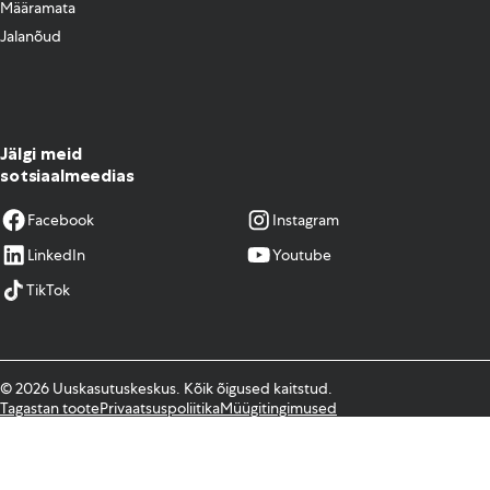
Määramata
Jalanõud
Jälgi meid
sotsiaalmeedias
Facebook
Instagram
LinkedIn
Youtube
TikTok
© 2026 Uuskasutuskeskus. Kõik õigused kaitstud.
Tagastan toote
Privaatsuspoliitika
Müügitingimused
Kodulehe tegemine