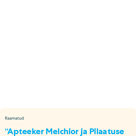
E-pood
Tel: 5333 4817 (E-R 10-18)
E-mail:
epood@uuskasutus.ee
Kaubik/mööbli äravedu
Tel: 5553 3001 (E–R 09–17)
E-mail:
kaubik@uuskasutus.ee
Kõikide meie poodide andmed leiad
Meie poed lehelt
Facebook
Instagram
LinkedIn
Youtube
TikTok
Raamatud
“Apteeker Melchior ja Pilaatuse