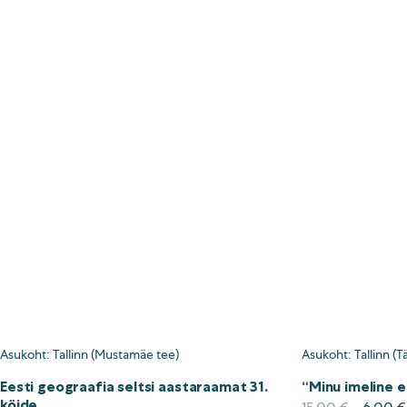
Asukoht: Tallinn (Mustamäe tee)
Asukoht: Tallinn (T
Eesti geograafia seltsi aastaraamat 31.
“Minu imeline e
köide
Algne