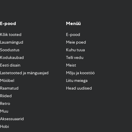
E-pood
Menüü
Kõik tooted
E-pood
Lauamängud
Meie poed
Soodustus
Kuhu tuua
Kodukaubad
Telli vedu
Eesti disain
Meist
Lastetooted ja mänguasjad
Mõju ja koostöö
Mööbel
Liitu meiega
Raamatud
Head uudised
Riided
Retro
Muu
Aksessuaarid
Hobi