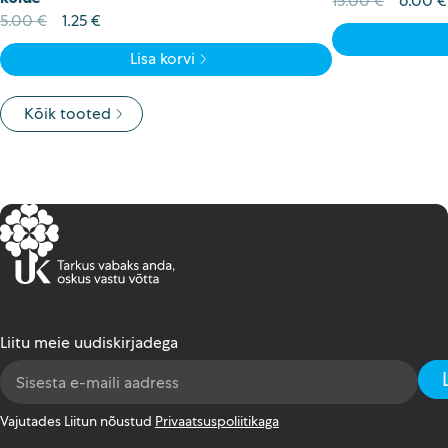
15.00
€
6.00
€
Algne
Current
hind
5.00
€
1.25
€
hind
price
oli:
Lisa korvi
oli:
is:
15.00 €
5.00 €.
1.25 €.
Kõik tooted
Liitu meie uudiskirjadega
Email
Address
*
Vajutades Liitun nõustud
Privaatsuspoliitikaga