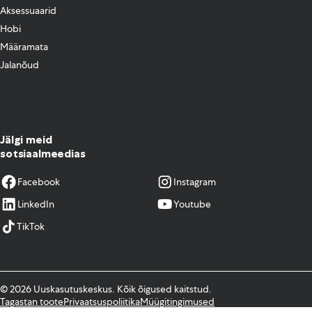
Aksessuaarid
Hobi
Määramata
Jalanõud
Jälgi meid
sotsiaalmeedias
Facebook
Instagram
LinkedIn
Youtube
TikTok
© 2026 Uuskasutuskeskus. Kõik õigused kaitstud.
Tagastan toote
Privaatsuspoliitika
Müügitingimused