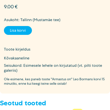
9.00
€
Asukoht: Tallinn (Mustamäe tee)
Lisa korvi
Toote kirjeldus
Kõvakaaneline
Seisukord: Esimesele lehele on kirjutatud (vt. pilti toote
galeriis)
Ole esimene, kes paneb toote ''Armastus on'' Leo Bormans korvi 15
minutiks, enne kui keegi teine selle ostab!
Seotud tooted