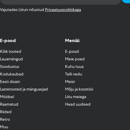
Address
*
Vajutades Liitun nõustud
Privaatsuspoliitikaga
E-pood
Menüü
Kõik tooted
E-pood
Lauamängud
Meie poed
Soodustus
Kuhu tuua
Kodukaubad
Telli vedu
Eesti disain
Meist
Lastetooted ja mänguasjad
Mõju ja koostöö
Mööbel
Liitu meiega
Raamatud
Head uudised
Riided
Retro
Muu