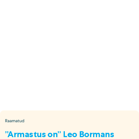
E-pood
Tel: 5333 4817 (E-R 10-18)
E-mail:
epood@uuskasutus.ee
Kaubik/mööbli äravedu
Tel: 5553 3001 (E–R 09–17)
E-mail:
kaubik@uuskasutus.ee
Kõikide meie poodide andmed leiad
Meie poed lehelt
Facebook
Instagram
LinkedIn
Youtube
TikTok
Raamatud
”Armastus on” Leo Bormans