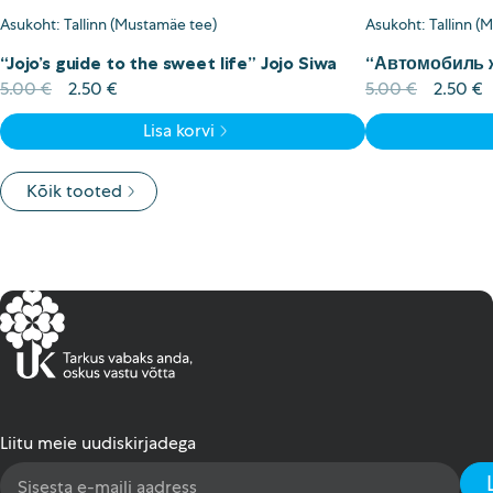
Asukoht: Tallinn (Mustamäe tee)
Asukoht: Tallinn (
“Jojo’s guide to the sweet life” Jojo Siwa
“Автомобиль ж
Algne
Current
Algne
C
5.00
€
2.50
€
5.00
€
2.50
€
hind
price
hind
p
Lisa korvi
oli:
is:
oli:
is
5.00 €.
2.50 €.
5.00 €.
2
Kõik tooted
Liitu meie uudiskirjadega
Email