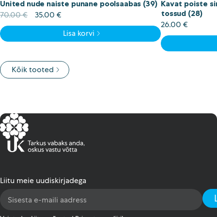
United nude naiste punane poolsaabas (39)
Kavat poiste s
tossud (28)
Algne
Current
70.00
€
35.00
€
hind
price
26.00
€
Lisa korvi
oli:
is:
70.00 €.
35.00 €.
Kõik tooted
Liitu meie uudiskirjadega
Email
Address
*