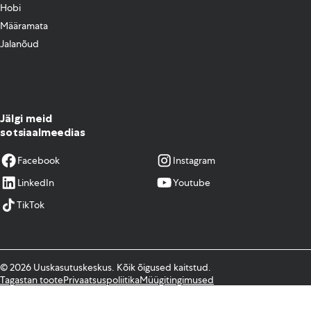
Hobi
Määramata
Jalanõud
Jälgi meid
sotsiaalmeedias
Facebook
Instagram
LinkedIn
Youtube
TikTok
© 2026 Uuskasutuskeskus. Kõik õigused kaitstud.
Tagastan toote
Privaatsuspoliitika
Müügitingimused
Kodulehe tegemine