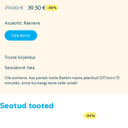
Algne
Current
79.00
€
39.50
€
-50%
hind
price
oli:
is:
Asukoht: Rakvere
79.00 €.
39.50 €.
Lisa korvi
Toote kirjeldus
Seisukord: hea
Ole esimene, kes paneb toote Baldini naiste jalanõud (37) korvi 15
minutiks, enne kui keegi teine selle ostab!
Seotud tooted
-50%