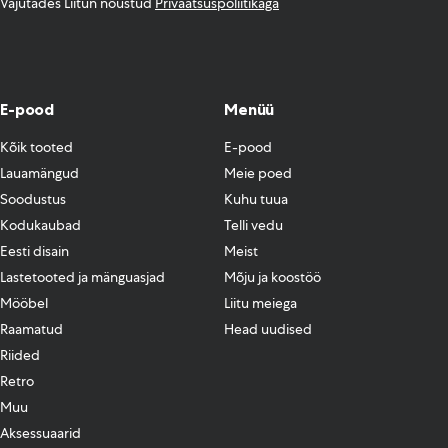
Vajutades Liitun nõustud
Privaatsuspoliitikaga
E-pood
Menüü
Kõik tooted
E-pood
Lauamängud
Meie poed
Soodustus
Kuhu tuua
Kodukaubad
Telli vedu
Eesti disain
Meist
Lastetooted ja mänguasjad
Mõju ja koostöö
Mööbel
Liitu meiega
Raamatud
Head uudised
Riided
Retro
Muu
Aksessuaarid