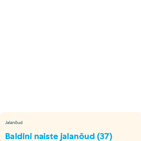
E-pood
Tel: 5333 4817 (E-R 10-18)
E-mail:
epood@uuskasutus.ee
Kaubik/mööbli äravedu
Tel: 5553 3001 (E–R 09–17)
E-mail:
kaubik@uuskasutus.ee
Kõikide meie poodide andmed leiad
Meie poed lehelt
Facebook
Instagram
LinkedIn
Youtube
TikTok
Jalanõud
Baldini naiste jalanõud (37)