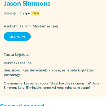
Jason Simmons
Algne
Current
7.00
€
1.75
€
-75%
hind
price
oli:
is:
Asukoht: Tallinn (Mustamäe tee)
7.00 €.
1.75 €.
Lisa korvi
Toote kirjeldus
Pehmekaaneline
Seisukord: Kaantel esineb kriipse, esilehele kirjutatud
pastakaga
Ole esimene, kes paneb toote ''Graafilise disaini käsiraamat'' Jason
Simmons korvi 15 minutiks, enne kui keegi teine selle ostab!