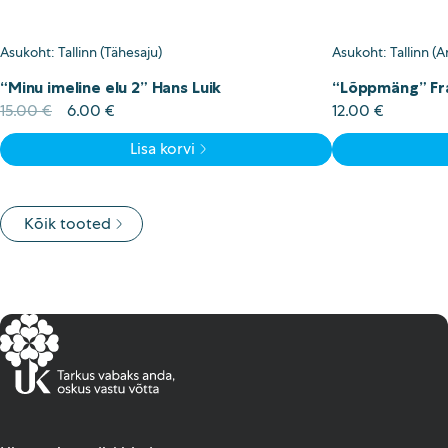
Asukoht: Tallinn (Tähesaju)
Asukoht: Tallinn (A
“Minu imeline elu 2” Hans Luik
“Lõppmäng” Fr
Algne
Current
15.00
€
6.00
€
12.00
€
hind
price
Lisa korvi
oli:
is:
15.00 €.
6.00 €.
Kõik tooted