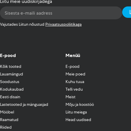
Liitu meie uudiskirjadega
Email
Address
*
Vajutades Liitun nõustud
Privaatsuspoliitikaga
E-pood
Menüü
Kõik tooted
E-pood
Lauamängud
Meie poed
Soodustus
Kuhu tuua
Kodukaubad
Telli vedu
Eesti disain
Meist
Lastetooted ja mänguasjad
Mõju ja koostöö
Mööbel
Liitu meiega
Raamatud
Head uudised
Riided