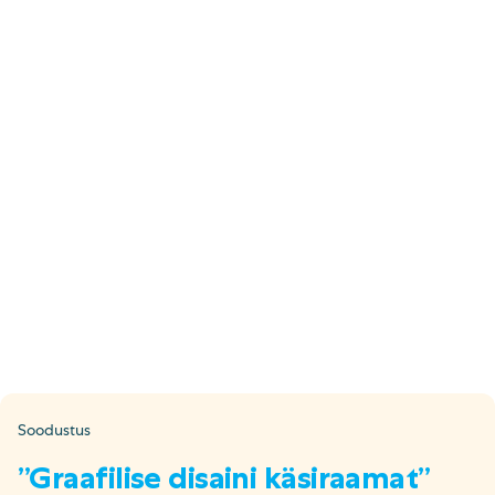
E-pood
Tel: 5333 4817 (E-R 10-18)
E-mail:
epood@uuskasutus.ee
Kaubik/mööbli äravedu
Tel: 5553 3001 (E–R 09–17)
E-mail:
kaubik@uuskasutus.ee
Kõikide meie poodide andmed leiad
Meie poed lehelt
Facebook
Instagram
LinkedIn
Youtube
TikTok
Soodustus
”Graafilise disaini käsiraamat”