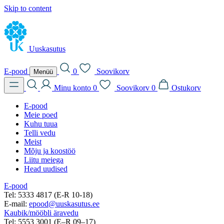
Skip to content
Uuskasutus
E-pood
0
Soovikorv
Menüü
Minu konto
0
Soovikorv
0
Ostukorv
E-pood
Meie poed
Kuhu tuua
Telli vedu
Meist
Mõju ja koostöö
Liitu meiega
Head uudised
E-pood
Tel: 5333 4817 (E-R 10-18)
E-mail:
epood@uuskasutus.ee
Kaubik/mööbli äravedu
Tel: 5553 3001 (E–R 09–17)