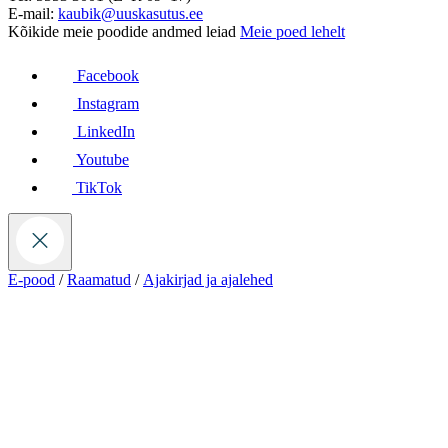
E-mail:
kaubik@uuskasutus.ee
Kõikide meie poodide andmed leiad
Meie poed lehelt
Facebook
Instagram
LinkedIn
Youtube
TikTok
E-pood
/
Raamatud
/
Ajakirjad ja ajalehed