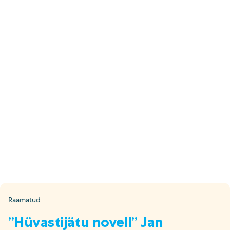
E-pood
Tel: 5333 4817 (E-R 10-18)
E-mail:
epood@uuskasutus.ee
Kaubik/mööbli äravedu
Tel: 5553 3001 (E–R 09–17)
E-mail:
kaubik@uuskasutus.ee
Kõikide meie poodide andmed leiad
Meie poed lehelt
Facebook
Instagram
LinkedIn
Youtube
TikTok
Raamatud
”Hüvastijätu novell” Jan