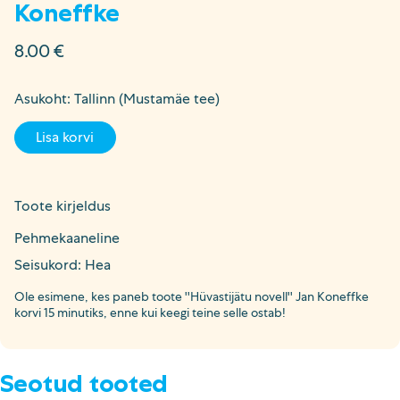
Koneffke
8.00
€
Asukoht: Tallinn (Mustamäe tee)
Lisa korvi
Toote kirjeldus
Pehmekaaneline
Seisukord: Hea
Ole esimene, kes paneb toote ''Hüvastijätu novell'' Jan Koneffke
korvi 15 minutiks, enne kui keegi teine selle ostab!
Seotud tooted