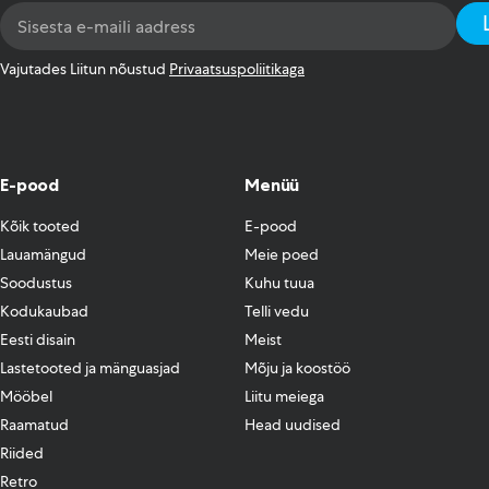
Email
Address
*
Vajutades Liitun nõustud
Privaatsuspoliitikaga
E-pood
Menüü
Kõik tooted
E-pood
Lauamängud
Meie poed
Soodustus
Kuhu tuua
Kodukaubad
Telli vedu
Eesti disain
Meist
Lastetooted ja mänguasjad
Mõju ja koostöö
Mööbel
Liitu meiega
Raamatud
Head uudised
Riided
Retro