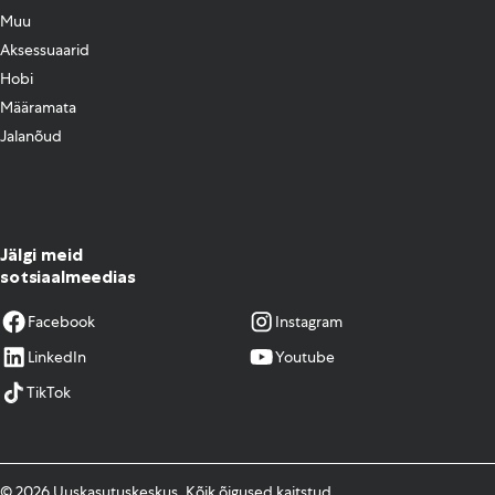
Muu
Aksessuaarid
Hobi
Määramata
Jalanõud
Jälgi meid
sotsiaalmeedias
Facebook
Instagram
LinkedIn
Youtube
TikTok
© 2026 Uuskasutuskeskus. Kõik õigused kaitstud.