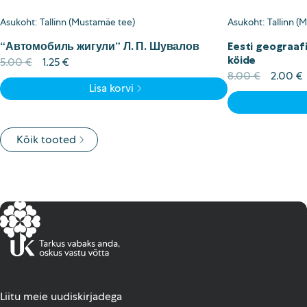
Asukoht: Tallinn (Mustamäe tee)
Asukoht: Tallinn (
“Автомобиль жигули” Л. П. Шувалов
Eesti geograafi
köide
Algne
Current
5.00
€
1.25
€
hind
price
Algne
8.00
€
2.00
€
Lisa korvi
oli:
is:
hind
5.00 €.
1.25 €.
oli:
i
8.00 €.
Kõik tooted
Liitu meie uudiskirjadega