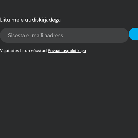
Liitu meie uudiskirjadega
Email
Address
*
Vajutades Liitun nõustud
Privaatsuspoliitikaga