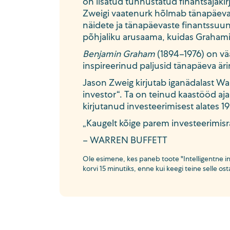
on lisatud tunnustatud finantsajak
Zweigi vaatenurk hõlmab tänapäeva
näidete ja tänapäevaste finantssuu
põhjaliku arusaama, kuidas Graham
Benjamin Graham
(1894–1976) on vää
inspireerinud paljusid tänapäeva är
Jason Zweig kirjutab iganädalast Wal
investor“. Ta on teinud kaastööd aj
kirjutanud investeerimisest alates 19
„Kaugelt kõige parem investeerimisr
– WARREN BUFFETT
Ole esimene, kes paneb toote "Intelligentne 
korvi 15 minutiks, enne kui keegi teine selle ost