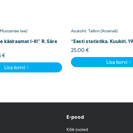
 (Mustamäe tee)
Asukoht: Tallinn (Arsenali)
 käsiraamat I-III” R. Säre
“Eesti statistika. Kuukiri. 1
25.00
€
ne
Current
5
€
d
price
Lisa korvi
Lisa korvi
is:
00 €.
8.75 €.
E-pood
Kõik tooted