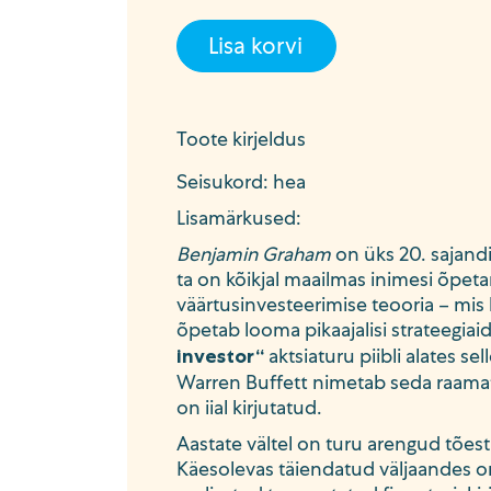
Lisa korvi
Toote kirjeldus
Seisukord: hea
Lisamärkused:
Benjamin Graham
on üks 20. sajand
ta on kõikjal maailmas inimesi õpet
väärtusinvesteerimise teooria – mis 
õpetab looma pikaajalisi strateegia
aktsiaturu piibli alates se
investor“
Warren Buffett nimetab seda raamat
on iial kirjutatud.
Aastate vältel on turu arengud tões
Käesolevas täiendatud väljaandes on 