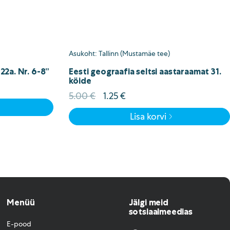
Asukoht: Tallinn (Mustamäe tee)
922a. Nr. 6-8”
Eesti geograafia seltsi aastaraamat 31.
köide
Algne
Current
5.00
€
1.25
€
hind
price
Lisa korvi
oli:
is:
5.00 €.
1.25 €.
Menüü
Jälgi meid
sotsiaalmeedias
E-pood