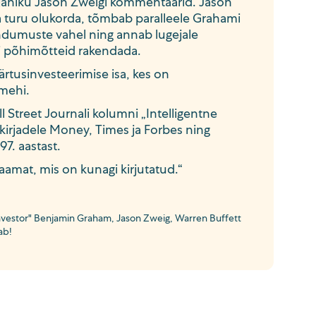
irjaniku Jason Zweigi kommentaarid. Jason
 turu olukorda, tõmbab paralleele Grahami
ndumuste vahel ning annab lugejale
i põhimõtteid rakendada.
rtusinvesteerimise isa, kes on
imehi.
l Street Journali kolumni „Intelligentne
akirjadele Money, Times ja Forbes ning
97. aastast.
aamat, mis on kunagi kirjutatud.“
investor" Benjamin Graham, Jason Zweig, Warren Buffett
ab!