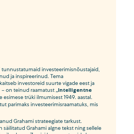
i tunnustatumaid investeerimisnõustajaid,
anud ja inspireerinud. Tema
kaitseb investoreid suurte vigade eest ja
id – on teinud raamatust
„Intelligentne
lle esimese trüki ilmumisest 1949. aastal.
ut parimaks investeerimisraamatuks, mis
tanud Grahami strateegiate tarkust.
säilitatud Grahami algne tekst ning sellele