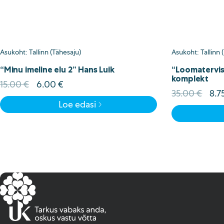
Asukoht: Tallinn (Tähesaju)
Asukoht: Tallinn
“Minu imeline elu 2” Hans Luik
“Loomatervise
komplekt
Algne
Current
15.00
€
6.00
€
Alg
35.00
€
8.7
hind
price
hin
Loe edasi
oli:
is:
oli:
15.00 €.
6.00 €.
35.