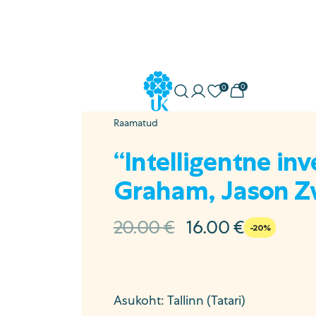
0
0
Minu konto
Soovikorv
Ostukorv
Uuskasutus
Raamatud
ostöö
“Intelligentne in
Graham, Jason Zw
a
sed
Algne
Current
20.00
€
16.00
€
-20%
hind
price
oli:
is:
20.00 €.
16.00 €.
Asukoht: Tallinn (Tatari)