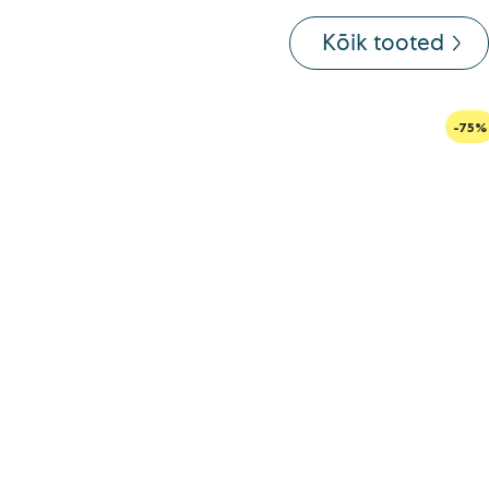
Kõik tooted
-75%