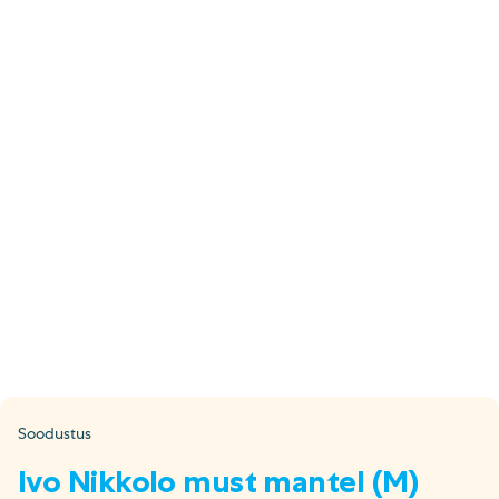
E-pood
Tel: 5333 4817 (E-R 10-18)
E-mail:
epood@uuskasutus.ee
Kaubik/mööbli äravedu
Tel: 5553 3001 (E–R 09–17)
E-mail:
kaubik@uuskasutus.ee
Kõikide meie poodide andmed leiad
Meie poed lehelt
Facebook
Instagram
LinkedIn
Youtube
TikTok
Soodustus
Ivo Nikkolo must mantel (M)