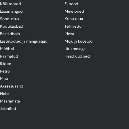
Kõik tooted
E-pood
Lauamängud
Meie poed
Soodustus
Kuhu tuua
Kodukaubad
Telli vedu
Eesti disain
Meist
Lastetooted ja mänguasjad
Mõju ja koostöö
Mööbel
Liitu meiega
Raamatud
Head uudised
Riided
Retro
Muu
Aksessuaarid
Hobi
Määramata
Jalanõud