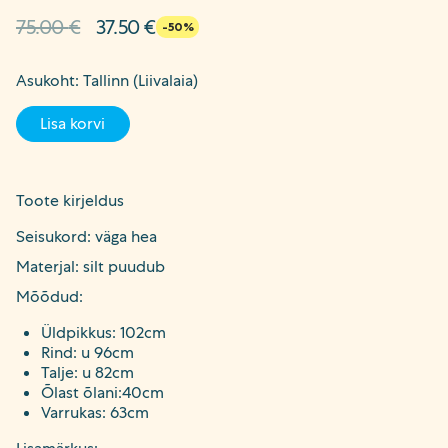
Algne
Current
75.00
€
37.50
€
-50%
hind
price
oli:
is:
Asukoht: Tallinn (Liivalaia)
75.00 €.
37.50 €.
Lisa korvi
Toote kirjeldus
Seisukord: väga hea
Materjal: silt puudub
Mõõdud:
Üldpikkus: 102cm
Rind: u 96cm
Talje: u 82cm
Õlast õlani:40cm
Varrukas: 63cm