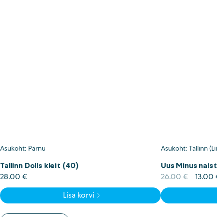
Asukoht: Pärnu
Asukoht: Tallinn (Lii
Tallinn Dolls kleit (40)
Uus Minus naist
Algne
28.00
€
26.00
€
13.00
hind
Lisa korvi
oli:
26.00 