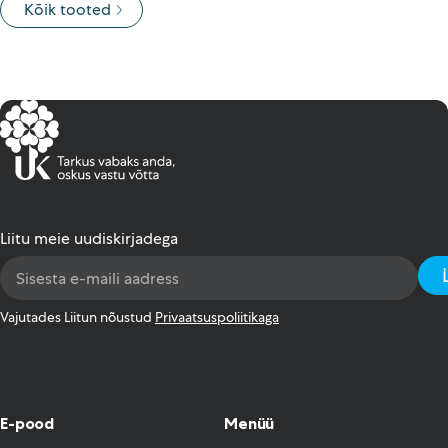
Kõik tooted
Liitu meie uudiskirjadega
Email
Address
*
Vajutades Liitun nõustud
Privaatsuspoliitikaga
E-pood
Menüü