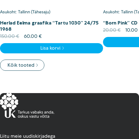
Asukoht: Tallinn (Tähesaju)
Asukoht: Tallinn (Ta
Herlad Eelma graafika “Tartu 1030” 24/75
“Born Pink” CD 
1968
Algne
20.00
€
10.00
Algne
Current
hind
150.00
€
60.00
€
hind
price
oli:
Lisa korvi
oli:
is:
20.00
150.00 €.
60.00 €.
Kõik tooted
Liitu meie uudiskirjadega