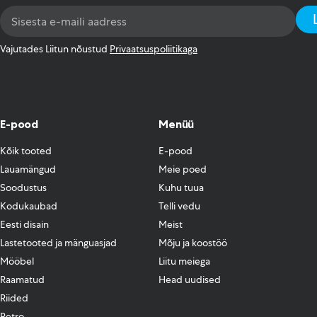
Email
Address
*
Vajutades Liitun nõustud
Privaatsuspoliitikaga
E-pood
Menüü
Kõik tooted
E-pood
Lauamängud
Meie poed
Soodustus
Kuhu tuua
Kodukaubad
Telli vedu
Eesti disain
Meist
Lastetooted ja mänguasjad
Mõju ja koostöö
Mööbel
Liitu meiega
Raamatud
Head uudised
Riided
Retro