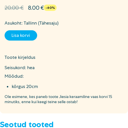
Algne
Current
20.00
€
8.00
€
-60%
hind
price
oli:
is:
Asukoht: Tallinn (Tähesaju)
20.00 €.
8.00 €.
Lisa korvi
Toote kirjeldus
Seisukord: hea
Mõõdud:
kõrgus 20cm
Ole esimene, kes paneb toote Jiesia keraamiline vaas korvi 15
minutiks, enne kui keegi teine selle ostab!
Seotud tooted