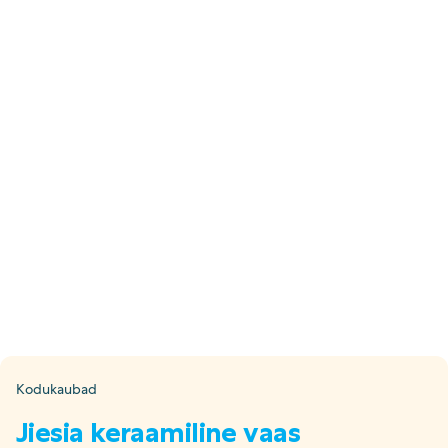
E-pood
Tel: 5333 4817 (E-R 10-18)
E-mail:
epood@uuskasutus.ee
Kaubik/mööbli äravedu
Tel: 5553 3001 (E–R 09–17)
E-mail:
kaubik@uuskasutus.ee
Kõikide meie poodide andmed leiad
Meie poed lehelt
Facebook
Instagram
LinkedIn
Youtube
TikTok
Kodukaubad
Jiesia keraamiline vaas