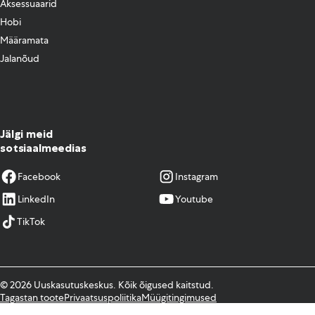
Aksessuaarid
Hobi
Määramata
Jalanõud
Jälgi meid
sotsiaalmeedias
Facebook
Instagram
LinkedIn
Youtube
TikTok
© 2026 Uuskasutuskeskus. Kõik õigused kaitstud.
Tagastan toote
Privaatsuspoliitika
Müügitingimused
Kodulehe tegemine