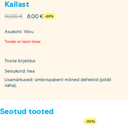
Kallast
Algne
Current
10.00
€
8.00
€
-20%
hind
price
oli:
is:
Asukoht: Võru
10.00 €.
8.00 €.
Toode on laost otsas
Toote kirjeldus
Seisukord: hea
Lisamärkused: ümbrispaberil mõned defektid (pildil
näha).
Seotud tooted
-50%