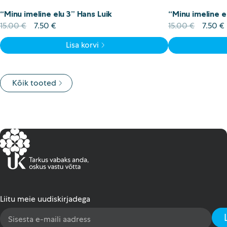
“Minu imeline elu 3” Hans Luik
“Minu imeline e
Algne
Current
Algne
15.00
€
7.50
€
15.00
€
7.50
€
hind
price
hind
Lisa korvi
oli:
is:
oli:
i
15.00 €.
7.50 €.
15.00 €
Kõik tooted
Liitu meie uudiskirjadega
Email
Address