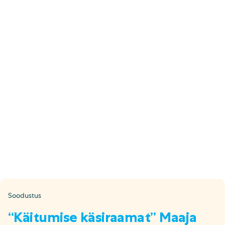
E-pood
Tel: 5333 4817 (E-R 10-18)
E-mail:
epood@uuskasutus.ee
Kaubik/mööbli äravedu
Tel: 5553 3001 (E–R 09–17)
E-mail:
kaubik@uuskasutus.ee
Kõikide meie poodide andmed leiad
Meie poed lehelt
Facebook
Instagram
LinkedIn
Youtube
TikTok
Soodustus
“Käitumise käsiraamat” Maaja