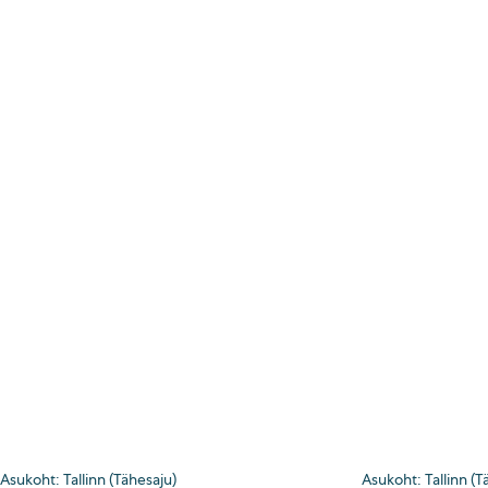
Asukoht: Tallinn (Tähesaju)
Asukoht: Tallinn (T