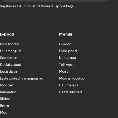
*
Vajutades Liitun nõustud
Privaatsuspoliitikaga
E-pood
Menüü
Kõik tooted
E-pood
Lauamängud
Meie poed
Soodustus
Kuhu tuua
Kodukaubad
Telli vedu
Eesti disain
Meist
Lastetooted ja mänguasjad
Mõju ja koostöö
Mööbel
Liitu meiega
Raamatud
Head uudised
Riided
Retro
Muu