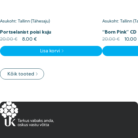
Asukoht: Tallinn (Tähesaju)
Asukoht: Tallinn (Ta
Portselanist poisi kuju
“Born Pink” CD 
Algne
Current
Algne
20.00
€
8.00
€
20.00
€
10.00
hind
price
hind
Lisa korvi
oli:
is:
oli:
20.00 €.
8.00 €.
20.00
Kõik tooted