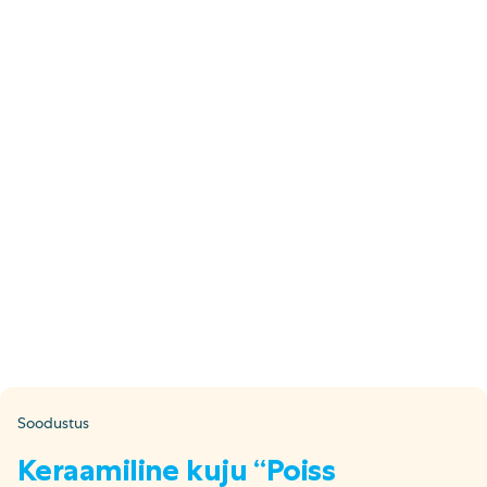
E-pood
Tel: 5333 4817 (E-R 10-18)
E-mail:
epood@uuskasutus.ee
Kaubik/mööbli äravedu
Tel: 5553 3001 (E–R 09–17)
E-mail:
kaubik@uuskasutus.ee
Kõikide meie poodide andmed leiad
Meie poed lehelt
Facebook
Instagram
LinkedIn
Youtube
TikTok
Soodustus
Keraamiline kuju “Poiss