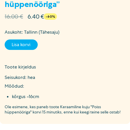
hüppenööriga”
Algne
Current
16.00
€
6.40
€
-60%
hind
price
oli:
is:
Asukoht: Tallinn (Tähesaju)
16.00 €.
6.40 €.
Lisa korvi
Toote kirjeldus
Seisukord: hea
Mõõdud:
kõrgus ~16cm
Ole esimene, kes paneb toote Keraamiline kuju "Poiss
hüppenööriga" korvi 15 minutiks, enne kui keegi teine selle ostab!