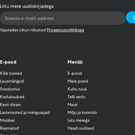
Liitu meie uudiskirjadega
Email
Address
*
Vajutades Liitun nõustud
Privaatsuspoliitikaga
E-pood
Menüü
Kõik tooted
E-pood
Lauamängud
Meie poed
Soodustus
Kuhu tuua
Kodukaubad
Telli vedu
Eesti disain
Meist
Lastetooted ja mänguasjad
Mõju ja koostöö
Mööbel
Liitu meiega
Raamatud
Head uudised