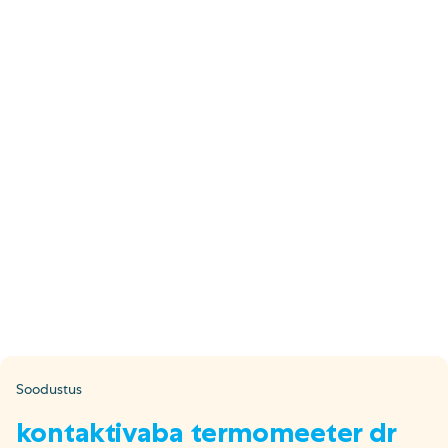
E-pood
Tel: 5333 4817 (E-R 10-18)
E-mail:
epood@uuskasutus.ee
Kaubik/mööbli äravedu
Tel: 5553 3001 (E–R 09–17)
E-mail:
kaubik@uuskasutus.ee
Kõikide meie poodide andmed leiad
Meie poed lehelt
Facebook
Instagram
LinkedIn
Youtube
TikTok
Soodustus
kontaktivaba termomeeter dr