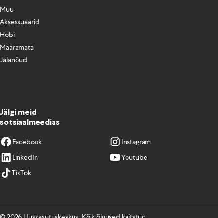
Muu
Aksessuaarid
Hobi
Määramata
Jalanõud
Jälgi meid
sotsiaalmeedias
Facebook
Instagram
LinkedIn
Youtube
TikTok
© 2026 Uuskasutuskeskus. Kõik õigused kaitstud.