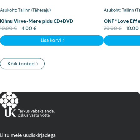
Asukoht: Tallinn (Tähesaju)
Asukoht: Tallinn (Ta
Kihnu Virve-Mere pidu CD+DVD
ONF “Love Effe
Algne
Current
Algne
10.00
€
4.00
€
20.00
€
10.00
hind
price
hind
Lisa korvi
oli:
is:
oli:
10.00 €.
4.00 €.
20.00
Kõik tooted
Liitu meie uudiskirjadega