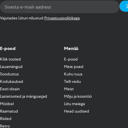
Email
Address
*
Vajutades Liitun nõustud
Privaatsuspoliitikaga
E-pood
Menüü
Kõik tooted
E-pood
Lauamängud
Meie poed
Soodustus
Kuhu tuua
Kodukaubad
Telli vedu
Eesti disain
Meist
Lastetooted ja mänguasjad
Mõju ja koostöö
Mööbel
Liitu meiega
Raamatud
Head uudised
Riided
Retro