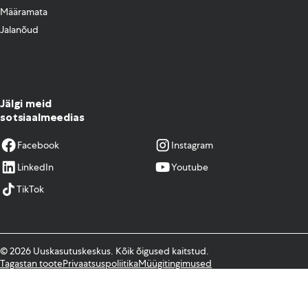
Määramata
Jalanõud
Jälgi meid
sotsiaalmeedias
Facebook
Instagram
LinkedIn
Youtube
TikTok
© 2026 Uuskasutuskeskus. Kõik õigused kaitstud.
Tagastan toote
Privaatsuspoliitika
Müügitingimused
Kodulehe tegemine