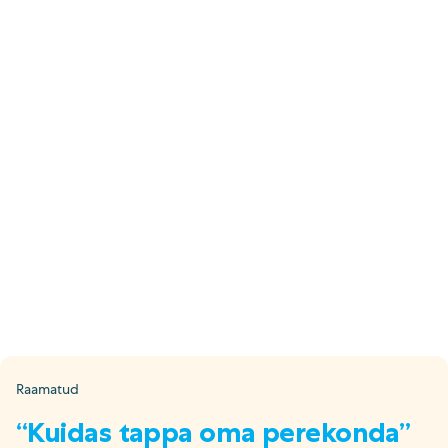
E-pood
Tel: 5333 4817 (E-R 10-18)
E-mail:
epood@uuskasutus.ee
Kaubik/mööbli äravedu
Tel: 5553 3001 (E–R 09–17)
E-mail:
kaubik@uuskasutus.ee
Kõikide meie poodide andmed leiad
Meie poed lehelt
Facebook
Instagram
LinkedIn
Youtube
TikTok
Raamatud
“Kuidas tappa oma perekonda”