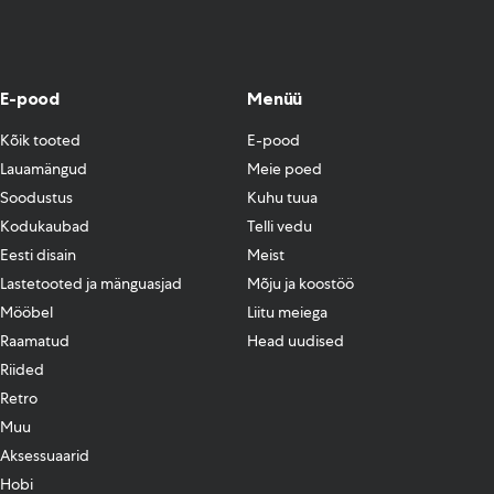
E-pood
Menüü
Kõik tooted
E-pood
Lauamängud
Meie poed
Soodustus
Kuhu tuua
Kodukaubad
Telli vedu
Eesti disain
Meist
Lastetooted ja mänguasjad
Mõju ja koostöö
Mööbel
Liitu meiega
Raamatud
Head uudised
Riided
Retro
Muu
Aksessuaarid
Hobi