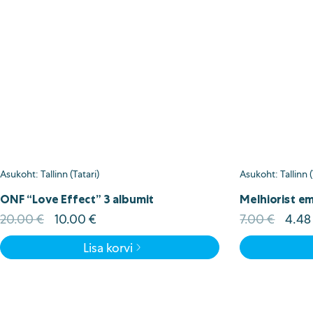
Asukoht: Tallinn (Tatari)
Asukoht: Tallinn 
ONF “Love Effect” 3 albumit
Melhiorist em
Algne
Current
Algn
20.00
€
10.00
€
7.00
€
4.4
hind
price
hind
Lisa korvi
oli:
is:
oli:
20.00 €.
10.00 €.
7.00 