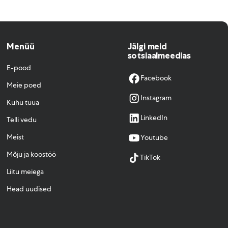
Menüü
Jälgi meid
sotsiaalmeedias
E-pood
Facebook
Meie poed
Instagram
Kuhu tuua
LinkedIn
Telli vedu
Meist
Youtube
Mõju ja koostöö
TikTok
Liitu meiega
Head uudised