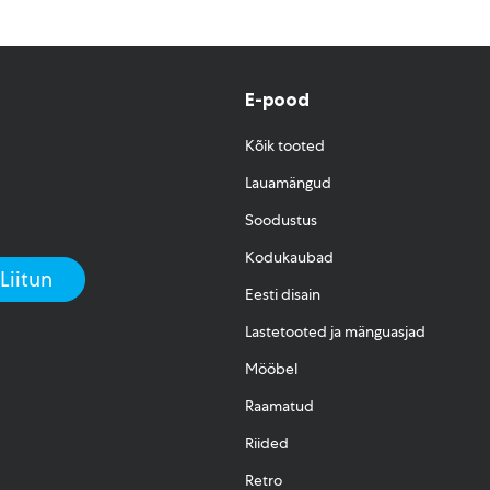
E-pood
Kõik tooted
Lauamängud
Soodustus
Kodukaubad
Eesti disain
Lastetooted ja mänguasjad
Mööbel
Raamatud
Riided
Retro