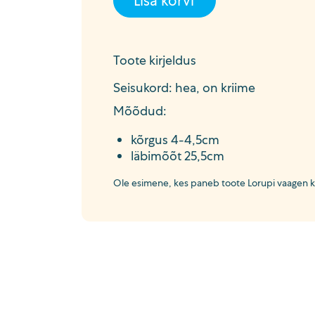
Lisa korvi
Toote kirjeldus
Seisukord: hea, on kriime
Mõõdud:
kõrgus 4-4,5cm
läbimõõt 25,5cm
Ole esimene, kes paneb toote Lorupi vaagen kor