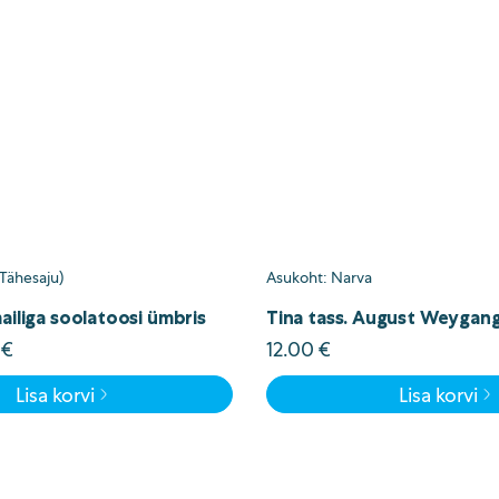
(Tähesaju)
Asukoht: Narva
ailiga soolatoosi ümbris
Tina tass. August Weygang
e
Current
8
€
12.00
€
price
Lisa korvi
Lisa korvi
is:
€.
4.48 €.