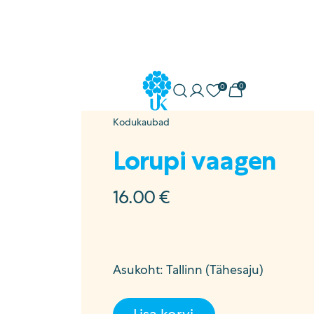
0
0
Minu konto
Soovikorv
Ostukorv
Uuskasutus
Kodukaubad
ostöö
Lorupi vaagen
a
16.00
€
sed
Asukoht: Tallinn (Tähesaju)