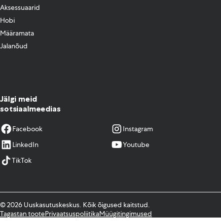
Aksessuaarid
Hobi
Määramata
Jalanõud
Jälgi meid
sotsiaalmeedias
Facebook
Instagram
LinkedIn
Youtube
TikTok
© 2026 Uuskasutuskeskus. Kõik õigused kaitstud.
Tagastan toote
Privaatsuspoliitika
Müügitingimused