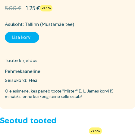
Algne
Current
5.00
€
1.25
€
-75%
hind
price
oli:
is:
Asukoht: Tallinn (Mustamäe tee)
5.00 €.
1.25 €.
Lisa korvi
Toote kirjeldus
Pehmekaaneline
Seisukord: Hea
Ole esimene, kes paneb toote ''Mister'' E. L. James korvi 15
minutiks, enne kui keegi teine selle ostab!
Seotud tooted
-75%