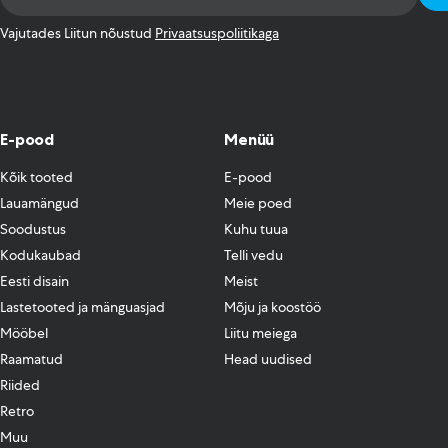
Address
*
Vajutades Liitun nõustud
Privaatsuspoliitikaga
E-pood
Menüü
Kõik tooted
E-pood
Lauamängud
Meie poed
Soodustus
Kuhu tuua
Kodukaubad
Telli vedu
Eesti disain
Meist
Lastetooted ja mänguasjad
Mõju ja koostöö
Mööbel
Liitu meiega
Raamatud
Head uudised
Riided
Retro
Muu