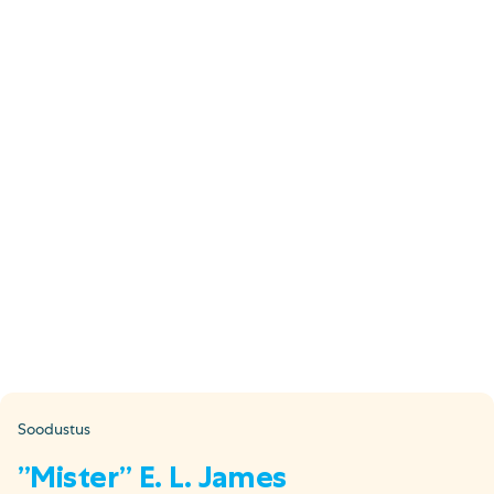
E-pood
Tel: 5333 4817 (E-R 10-18)
E-mail:
epood@uuskasutus.ee
Kaubik/mööbli äravedu
Tel: 5553 3001 (E–R 09–17)
E-mail:
kaubik@uuskasutus.ee
Kõikide meie poodide andmed leiad
Meie poed lehelt
Facebook
Instagram
LinkedIn
Youtube
TikTok
Soodustus
”Mister” E. L. James