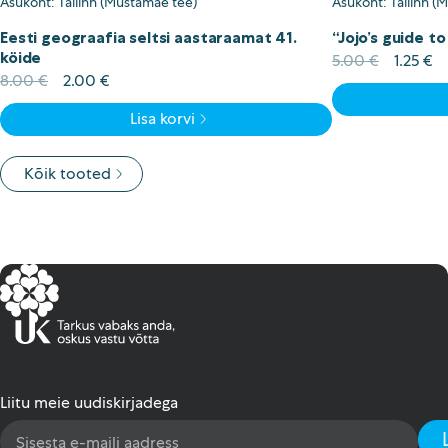
Asukoht: Tallinn (Mustamäe tee)
Asukoht: Tallinn (
Eesti geograafia seltsi aastaraamat 41.
“Jojo’s guide t
köide
Algne
Cu
5.00
€
1.25
€
Algne
Current
hind
pr
8.00
€
2.00
€
hind
price
oli:
is:
Lisa korvi
oli:
is:
5.00 €.
1.
8.00 €.
2.00 €.
Kõik tooted
Liitu meie uudiskirjadega
Email