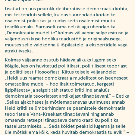
Lisatud on uus peatükk deliberatiivse demokraatia kohta,
mis keskendub sellele, kuidas suurendada kodanike
osalemist poliitikas ja kuidas seda osalemist muuta
teadlikumaks. Sarnaselt oma eelkäijaga ühendab ka
„Demokraatia mudelite” kolmas väljaanne selge esituse ja
väljendusrikkuse hoolika teadustöö ja originaalsusega,
muutes selle valdkonna üliõpilastele ja ekspertidele väga
atraktiivseks.
Kolmas väljaanne osutub hädavajalikuks lugemiseks
kõigile, kes on huvitatud poliitikast, poliitilisest teooriast
ja poliitilisest filosoofiast. Kiitus teisele väljaandele:
„Heldi uus raamat demokraatia mudelitest on iseenesest
omataoline mudel – hoolikalt toimetatud, kergesti
ligipääsetav ja selgelt tähistatud kriitiline analüüs
demokraatia teooriatest antiikajast tänapäevani.“ – Eetika
„Selles ajakohases ja mõtlemapanevas uurimuses annab
Held kriitilise ümberhindamise peamistele demokraatia
teooriatele Vana-Kreekast tänapäevani ning annab
omaenda retsepti tänapäeva demokraatliku poliitika
taaselustamiseks. … Seda köidet peaksid lugema ja selle
üle mõtisklema kõik, keda huvitab demokraatia tulevik.“ –