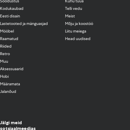
Soodustus
Kuhu tuua
Kodukaubad
Telli vedu
Eesti disain
Meist
Lastetooted ja mänguasjad
Mõju ja koostöö
Mööbel
Liitu meiega
Raamatud
Head uudised
Riided
Retro
Muu
Aksessuaarid
Hobi
Määramata
Jalanõud
Jälgi meid
sotsiaalmeedias