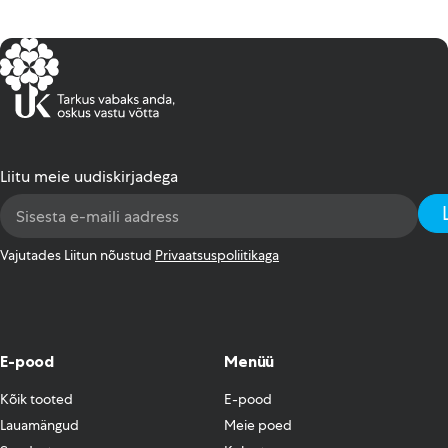
Liitu meie uudiskirjadega
Email
Address
*
Vajutades Liitun nõustud
Privaatsuspoliitikaga
E-pood
Menüü
Kõik tooted
E-pood
Lauamängud
Meie poed