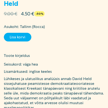
Held
Algne
Current
9.00
€
4.50
€
-50%
hind
price
oli:
is:
Asukoht: Tallinn (Rocca)
9.00 €.
4.50 €.
Lisa korvi
Toote kirjeldus
Seisukord: väga hea
Lisamärkused: inglise keeles
Lühikeses ja ulatuslikus analüüsis annab David Held
sissejuhatuse peamistesse demokraatiateooriatesse
klassikalisest Kreekast tänapäevani ning kriitilise arutelu
selle üle, mida demokraatia peaks tänapäeval tähendama.
Seda uut väljaannet on põhjalikult läbi vaadatud ja
ajakohastatud, et võtta arvesse olulisi muutusi
maailmapoliitikas.