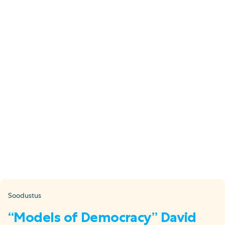
E-pood
Tel: 5333 4817 (E-R 10-18)
E-mail:
epood@uuskasutus.ee
Kaubik/mööbli äravedu
Tel: 5553 3001 (E–R 09–17)
E-mail:
kaubik@uuskasutus.ee
Kõikide meie poodide andmed leiad
Meie poed lehelt
Facebook
Instagram
LinkedIn
Youtube
TikTok
Soodustus
“Models of Democracy” David