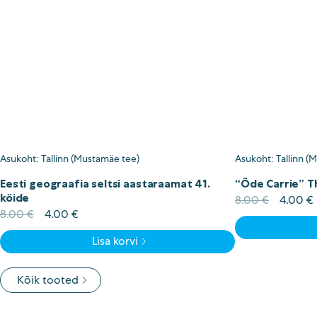
Asukoht: Tallinn (Mustamäe tee)
Asukoht: Tallinn (
Eesti geograafia seltsi aastaraamat 41.
“Õde Carrie” T
köide
Algne
8.00
€
4.00
€
Algne
Current
hind
8.00
€
4.00
€
hind
price
oli:
i
Lisa korvi
oli:
is:
8.00 €.
8.00 €.
4.00 €.
Kõik tooted