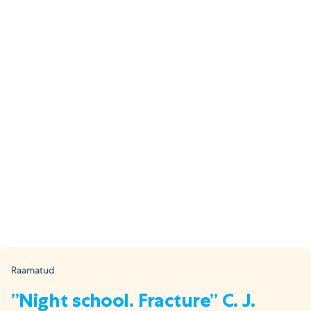
E-pood
Tel: 5333 4817 (E-R 10-18)
E-mail:
epood@uuskasutus.ee
Kaubik/mööbli äravedu
Tel: 5553 3001 (E–R 09–17)
E-mail:
kaubik@uuskasutus.ee
Kõikide meie poodide andmed leiad
Meie poed lehelt
Facebook
Instagram
LinkedIn
Youtube
TikTok
Raamatud
”Night school. Fracture” C. J.