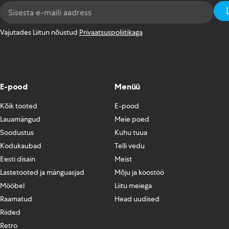
Email
Address
*
Vajutades Liitun nõustud
Privaatsuspoliitikaga
E-pood
Menüü
Kõik tooted
E-pood
Lauamängud
Meie poed
Soodustus
Kuhu tuua
Kodukaubad
Telli vedu
Eesti disain
Meist
Lastetooted ja mänguasjad
Mõju ja koostöö
Mööbel
Liitu meiega
Raamatud
Head uudised
Riided
Retro