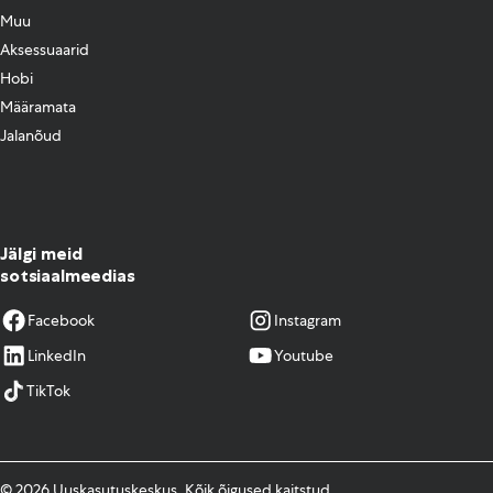
Muu
Aksessuaarid
Hobi
Määramata
Jalanõud
Jälgi meid
sotsiaalmeedias
Facebook
Instagram
LinkedIn
Youtube
TikTok
© 2026 Uuskasutuskeskus. Kõik õigused kaitstud.