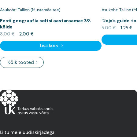
Asukoht: Tallinn (Mustamäe tee)
Asukoht: Tallinn (
Eesti geograafia seltsi aastaraamat 39.
“Jojo’s guide t
köide
Algne
Cu
5.00
€
1.25
€
Algne
Current
hind
pr
8.00
€
2.00
€
hind
price
oli:
is:
Lisa korvi
oli:
is:
5.00 €.
1.
8.00 €.
2.00 €.
Kõik tooted
Liitu meie uudiskirjadega