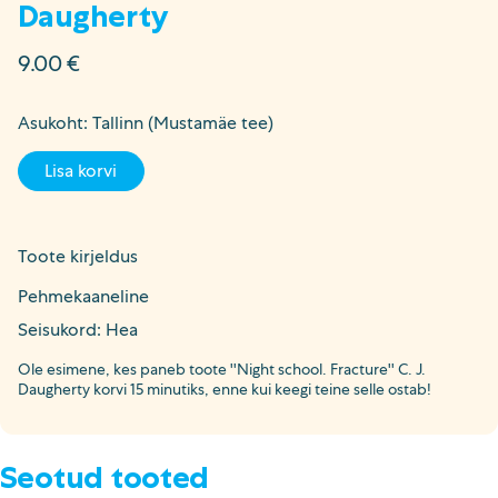
Daugherty
9.00
€
Asukoht: Tallinn (Mustamäe tee)
Lisa korvi
Toote kirjeldus
Pehmekaaneline
Seisukord: Hea
Ole esimene, kes paneb toote ''Night school. Fracture'' C. J.
Daugherty korvi 15 minutiks, enne kui keegi teine selle ostab!
Seotud tooted