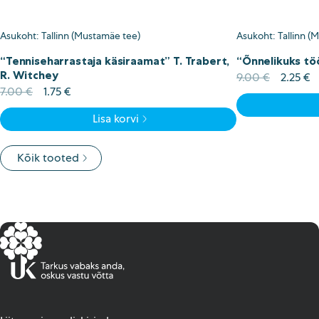
Asukoht: Tallinn (Mustamäe tee)
Asukoht: Tallinn (
“Tenniseharrastaja käsiraamat” T. Trabert,
“Õnnelikuks tö
R. Witchey
Algne
C
9.00
€
2.25
€
Algne
Current
hind
p
7.00
€
1.75
€
hind
price
oli:
is
Lisa korvi
oli:
is:
9.00 €.
2
7.00 €.
1.75 €.
Kõik tooted