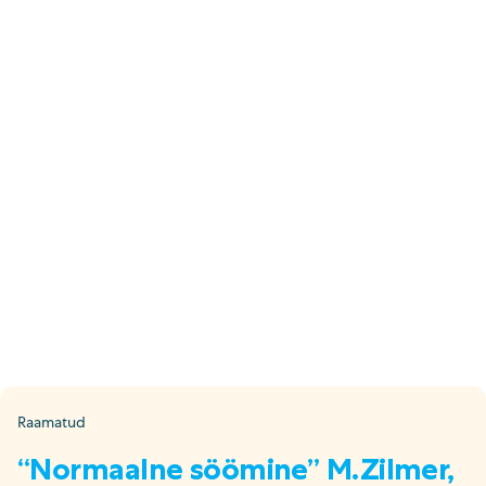
E-pood
Tel: 5333 4817 (E-R 10-18)
E-mail:
epood@uuskasutus.ee
Kaubik/mööbli äravedu
Tel: 5553 3001 (E–R 09–17)
E-mail:
kaubik@uuskasutus.ee
Kõikide meie poodide andmed leiad
Meie poed lehelt
Facebook
Instagram
LinkedIn
Youtube
TikTok
Raamatud
“Normaalne söömine” M.Zilmer,