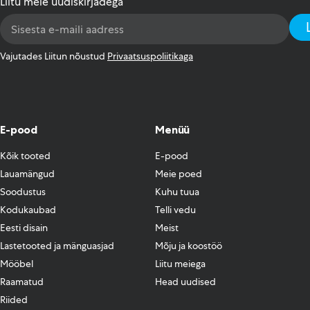
Liitu meie uudiskirjadega
Email
Address
*
Vajutades Liitun nõustud
Privaatsuspoliitikaga
E-pood
Menüü
Kõik tooted
E-pood
Lauamängud
Meie poed
Soodustus
Kuhu tuua
Kodukaubad
Telli vedu
Eesti disain
Meist
Lastetooted ja mänguasjad
Mõju ja koostöö
Mööbel
Liitu meiega
Raamatud
Head uudised
Riided