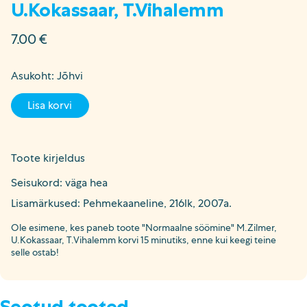
U.Kokassaar, T.Vihalemm
7.00
€
Asukoht: Jõhvi
Lisa korvi
Toote kirjeldus
Seisukord: väga hea
Lisamärkused: Pehmekaaneline, 216lk, 2007a.
Ole esimene, kes paneb toote "Normaalne söömine" M.Zilmer,
U.Kokassaar, T.Vihalemm korvi 15 minutiks, enne kui keegi teine
selle ostab!
Seotud tooted