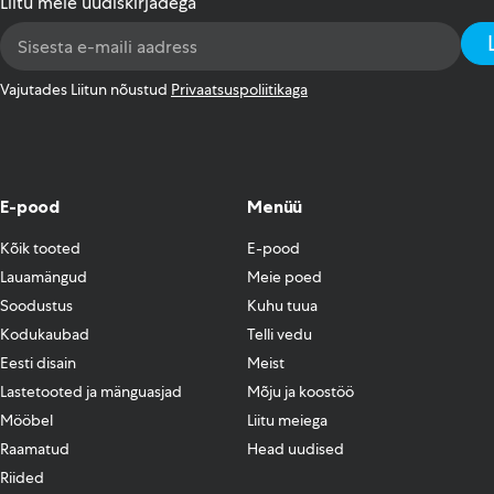
Liitu meie uudiskirjadega
Email
Address
*
Vajutades Liitun nõustud
Privaatsuspoliitikaga
E-pood
Menüü
Kõik tooted
E-pood
Lauamängud
Meie poed
Soodustus
Kuhu tuua
Kodukaubad
Telli vedu
Eesti disain
Meist
Lastetooted ja mänguasjad
Mõju ja koostöö
Mööbel
Liitu meiega
Raamatud
Head uudised
Riided