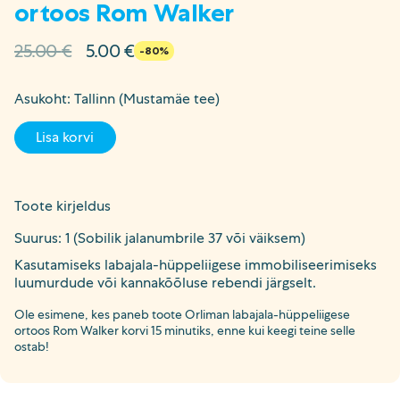
ortoos Rom Walker
Algne
Current
25.00
€
5.00
€
-80%
hind
price
oli:
is:
Asukoht: Tallinn (Mustamäe tee)
25.00 €.
5.00 €.
Lisa korvi
Toote kirjeldus
Suurus: 1 (Sobilik jalanumbrile 37 või väiksem)
Kasutamiseks labajala-hüppeliigese immobiliseerimiseks
luumurdude või kannakõõluse rebendi järgselt.
Ole esimene, kes paneb toote Orliman labajala-hüppeliigese
ortoos Rom Walker korvi 15 minutiks, enne kui keegi teine selle
ostab!