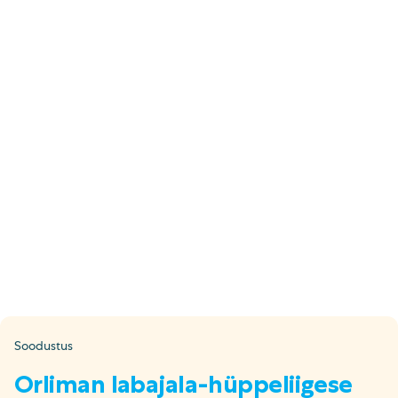
E-pood
Tel: 5333 4817 (E-R 10-18)
E-mail:
epood@uuskasutus.ee
Kaubik/mööbli äravedu
Tel: 5553 3001 (E–R 09–17)
E-mail:
kaubik@uuskasutus.ee
Kõikide meie poodide andmed leiad
Meie poed lehelt
Facebook
Instagram
LinkedIn
Youtube
TikTok
Soodustus
Orliman labajala-hüppeliigese