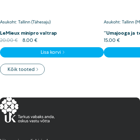
Asukoht: Tallinn (Tähesaju)
Asukoht: Tallinn (
LeMieux minipro valtrap
”Umajooga ja t
Algne
Current
20.00
€
8.00
€
15.00
€
hind
price
Lisa korvi
oli:
is:
20.00 €.
8.00 €.
Kõik tooted