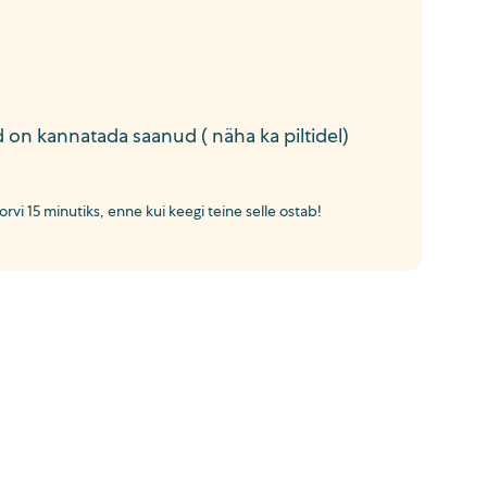
 on kannatada saanud ( näha ka piltidel)
rvi 15 minutiks, enne kui keegi teine selle ostab!