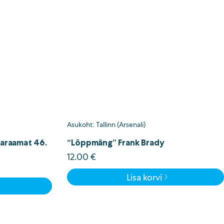
Asukoht: Tallinn (Arsenali)
staraamat 46.
“Lõppmäng” Frank Brady
12.00
€
Lisa korvi