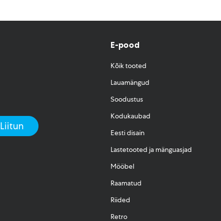
E-pood
Kõik tooted
Lauamängud
Soodustus
Kodukaubad
Eesti disain
Lastetooted ja mänguasjad
Mööbel
Raamatud
Riided
Retro