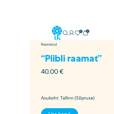
0
0
Minu konto
Soovikorv
Ostukorv
Uuskasutus
Raamatud
ostöö
“Piibli raamat”
a
40.00
€
sed
Asukoht: Tallinn (Sõpruse)