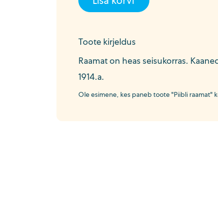
Lisa korvi
Toote kirjeldus
Raamat on heas seisukorras. Kaaned
1914.a.
Ole esimene, kes paneb toote "Piibli raamat" ko