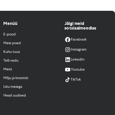
Menüü
Jälgi meid
sotsiaalmeedias
E-pood
Facebook
Meie poed
Instagram
Kuhu tuua
LinkedIn
Telli vedu
Meist
Youtube
Mõju ja koostöö
TikTok
Liitu meiega
Head uudised