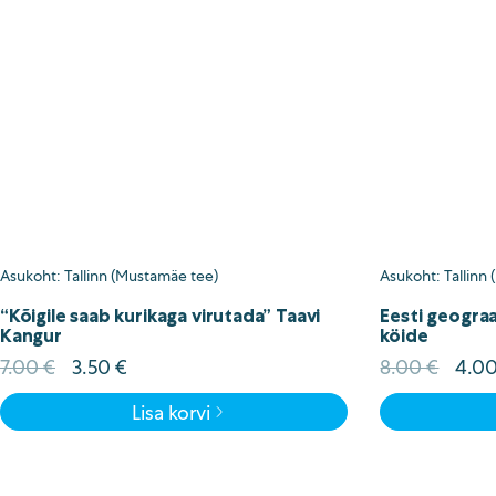
Asukoht: Tallinn (Mustamäe tee)
Asukoht: Tallinn
“Kõigile saab kurikaga virutada” Taavi
Eesti geograa
Kangur
köide
Algne
Current
Algn
7.00
€
3.50
€
8.00
€
4.0
hind
price
hind
Lisa korvi
oli:
is:
oli:
7.00 €.
3.50 €.
8.00