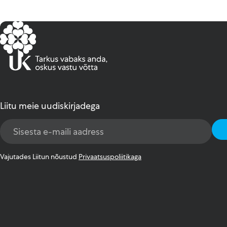
Liitu meie uudiskirjadega
Email
Address
*
Vajutades Liitun nõustud
Privaatsuspoliitikaga