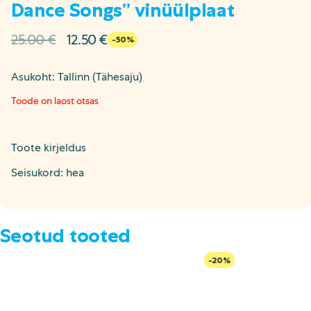
Dance Songs” vinüülplaat
Algne
Current
25.00
€
12.50
€
-50%
hind
price
oli:
is:
Asukoht: Tallinn (Tähesaju)
25.00 €.
12.50 €.
Toode on laost otsas
Toote kirjeldus
Seisukord: hea
Seotud tooted
-20%