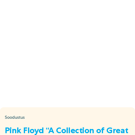
E-pood
Tel: 5333 4817 (E-R 10-18)
E-mail:
epood@uuskasutus.ee
Kaubik/mööbli äravedu
Tel: 5553 3001 (E–R 09–17)
E-mail:
kaubik@uuskasutus.ee
Kõikide meie poodide andmed leiad
Meie poed lehelt
Facebook
Instagram
LinkedIn
Youtube
TikTok
Soodustus
Pink Floyd “A Collection of Great