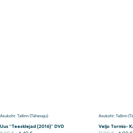
Asukoht: Tallinn (Tähesaju)
Asukoht: Tallinn (T
Uus “Teesklejad (2016)” DVD
Veljo Tormis- K
Algne
Current
Algne