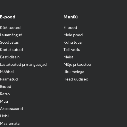
E-pood
Menüü
Kõik tooted
E-pood
Lauamängud
Meie poed
Soodustus
Kuhu tuua
Kodukaubad
Telli vedu
Eesti disain
Meist
Lastetooted ja mänguasjad
Mõju ja koostöö
Mööbel
Liitu meiega
Raamatud
Head uudised
Riided
Retro
Muu
Aksessuaarid
Hobi
Määramata