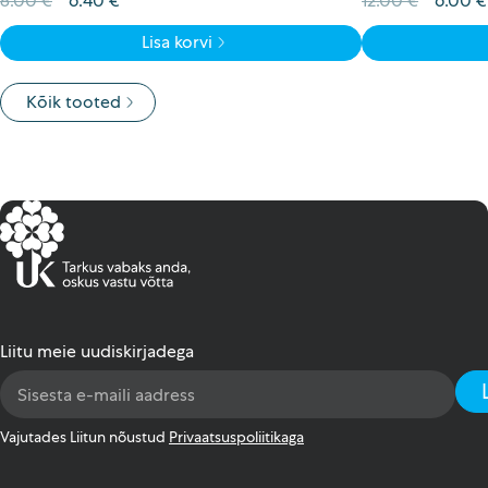
8.00
€
6.40
€
12.00
€
6.00
€
hind
price
hind
Lisa korvi
oli:
is:
oli:
8.00 €.
6.40 €.
12.00 €
Kõik tooted
Liitu meie uudiskirjadega
Email
Address
*
Vajutades Liitun nõustud
Privaatsuspoliitikaga