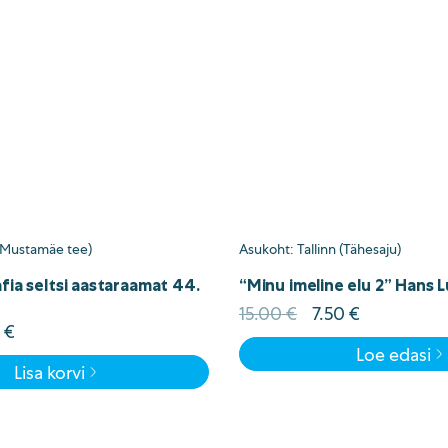
 (Mustamäe tee)
Asukoht: Tallinn (Tähesaju)
fia seltsi aastaraamat 44.
“Minu imeline elu 2” Hans L
Algne
Current
15.00
€
7.50
€
e
Current
0
€
hind
price
price
Loe edasi
oli:
is:
Lisa korvi
is:
15.00 €.
7.50 €.
 €.
2.00 €.