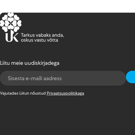
Liitu meie uudiskirjadega
Email
Address
*
Vajutades Liitun nõustud
Privaatsuspoliitikaga