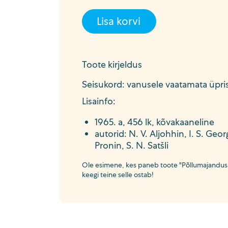
Lisa korvi
Toote kirjeldus
Seisukord: vanusele vaatamata üpris he
Lisainfo:
1965. a, 456 lk, kõvakaaneline
autorid: N. V. Aljohhin, I. S. Georg
Pronin, S. N. Satšli
Ole esimene, kes paneb toote "Põllumajandusma
keegi teine selle ostab!