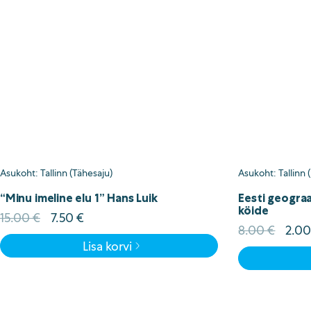
Asukoht: Tallinn (Tähesaju)
Asukoht: Tallinn
“Minu imeline elu 1” Hans Luik
Eesti geograa
köide
Algne
Current
15.00
€
7.50
€
Algn
8.00
€
2.0
hind
price
hind
Lisa korvi
oli:
is:
oli:
15.00 €.
7.50 €.
8.00