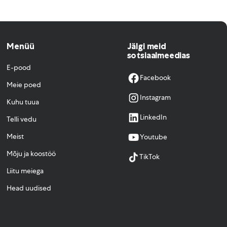
Menüü
Jälgi meid
sotsiaalmeedias
E-pood
Facebook
Meie poed
Instagram
Kuhu tuua
LinkedIn
Telli vedu
Meist
Youtube
Mõju ja koostöö
TikTok
Liitu meiega
Head uudised