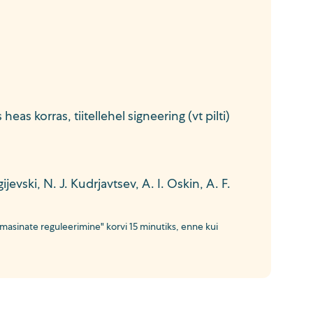
as korras, tiitellehel signeering (vt pilti)
ijevski, N. J. Kudrjavtsev, A. I. Oskin, A. F.
sinate reguleerimine" korvi 15 minutiks, enne kui