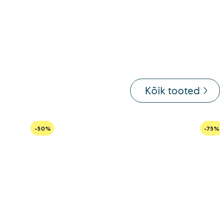
Kõik tooted
-50%
-75%