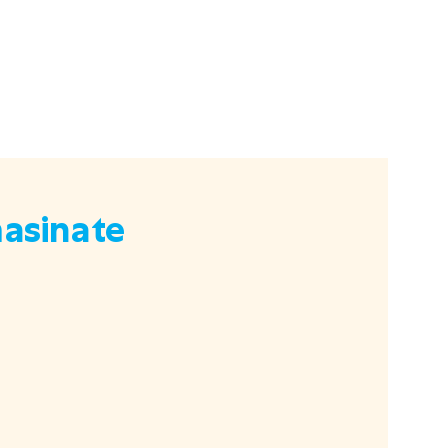
E-pood
Tel: 5333 4817 (E-R 10-18)
asinate
E-mail:
epood@uuskasutus.ee
Kaubik/mööbli äravedu
Tel: 5553 3001 (E–R 09–17)
E-mail:
kaubik@uuskasutus.ee
Kõikide meie poodide andmed leiad
Meie poed lehelt