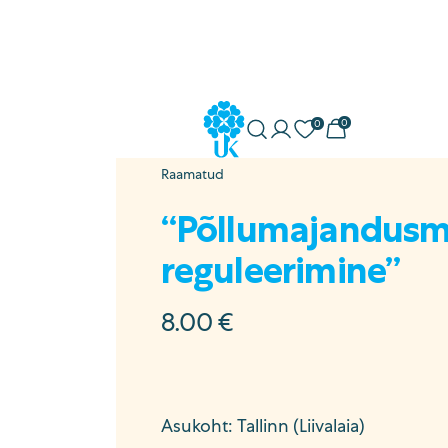
0
0
Minu konto
Soovikorv
Ostukorv
Uuskasutus
Raamatud
ostöö
“Põllumajandusm
reguleerimine”
a
sed
8.00
€
Asukoht: Tallinn (Liivalaia)