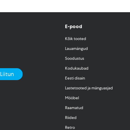
E-pood
Kõik tooted
Lauamängud
Soodustus
Kodukaubad
Eesti disain
Lastetooted ja mänguasjad
Mööbel
Raamatud
Riided
Retro