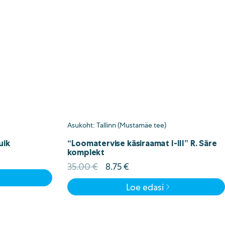
Asukoht: Tallinn (Mustamäe tee)
uik
“Loomatervise käsiraamat I-III” R. Säre
komplekt
Algne
Current
35.00
€
8.75
€
hind
price
Loe edasi
oli:
is:
35.00 €.
8.75 €.