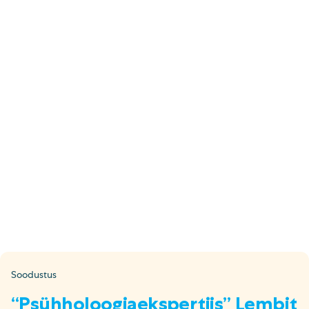
E-pood
Tel: 5333 4817 (E-R 10-18)
E-mail:
epood@uuskasutus.ee
Kaubik/mööbli äravedu
Tel: 5553 3001 (E–R 09–17)
E-mail:
kaubik@uuskasutus.ee
Kõikide meie poodide andmed leiad
Meie poed lehelt
Facebook
Instagram
LinkedIn
Youtube
TikTok
Soodustus
“Psühholoogiaekspertiis” Lembit