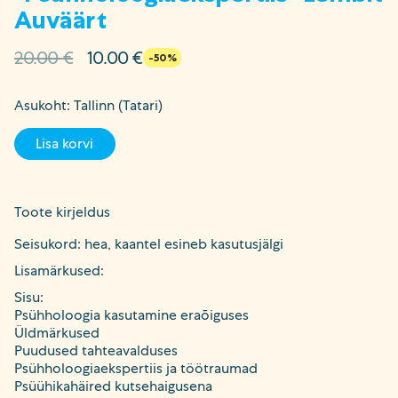
Auväärt
Algne
Current
20.00
€
10.00
€
-50%
hind
price
oli:
is:
Asukoht: Tallinn (Tatari)
20.00 €.
10.00 €.
Lisa korvi
Toote kirjeldus
Seisukord: hea, kaantel esineb kasutusjälgi
Lisamärkused:
Sisu:
Psühholoogia kasutamine eraõiguses
Üldmärkused
Puudused tahteavalduses
Psühholoogiaekspertiis ja töötraumad
Psüühikahäired kutsehaigusena