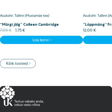
Asukoht: Tallinn (Mustamäe tee)
Asukoht: Tallinn (A
“Mürgi jälg” Colleen Cambridge
“Lõppmäng” Fr
Algne
Current
7.00
€
1.75
€
12.00
€
hind
price
Lisa korvi
oli:
is:
7.00 €.
1.75 €.
Kõik tooted