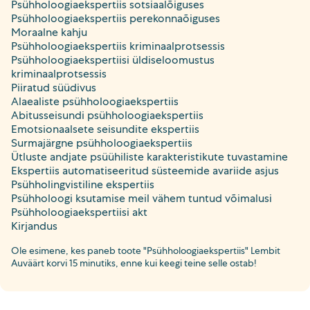
Psühholoogiaekspertiis sotsiaalõiguses
Psühholoogiaekspertiis perekonnaõiguses
Moraalne kahju
Psühholoogiaekspertiis kriminaalprotsessis
Psühholoogiaekspertiisi üldiseloomustus
kriminaalprotsessis
Piiratud süüdivus
Alaealiste psühholoogiaekspertiis
Abitusseisundi psühholoogiaekspertiis
Emotsionaalsete seisundite ekspertiis
Surmajärgne psühholoogiaekspertiis
Ütluste andjate psüühiliste karakteristikute tuvastamine
Ekspertiis automatiseeritud süsteemide avariide asjus
Psühholingvistiline ekspertiis
Psühholoogi ksutamise meil vähem tuntud võimalusi
Psühholoogiaekspertiisi akt
Kirjandus
Ole esimene, kes paneb toote "Psühholoogiaekspertiis" Lembit
Auväärt korvi 15 minutiks, enne kui keegi teine selle ostab!