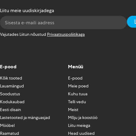
Liitu meie uudiskirjadega
Email
Address
*
Vajutades Liitun nõustud
Privaatsuspoliitikaga
E-pood
Menüü
Kõik tooted
E-pood
Lauamängud
Meie poed
Soodustus
Kuhu tuua
Kodukaubad
Telli vedu
Eesti disain
Meist
Lastetooted ja mänguasjad
Mõju ja koostöö
Mööbel
Liitu meiega
Raamatud
Head uudised