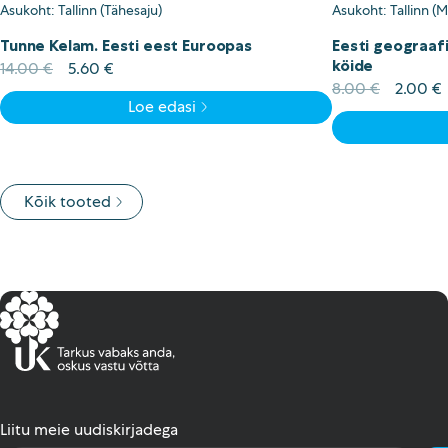
Asukoht: Tallinn (Tähesaju)
Asukoht: Tallinn (
Tunne Kelam. Eesti eest Euroopas
Eesti geograafi
köide
Algne
Current
14.00
€
5.60
€
hind
price
Algne
8.00
€
2.00
€
Loe edasi
oli:
is:
hind
14.00 €.
5.60 €.
oli:
i
8.00 €.
Kõik tooted
Liitu meie uudiskirjadega