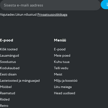
Email
Address
*
Vajutades Liitun nõustud
Privaatsuspoliitikaga
E-pood
Menüü
Kõik tooted
E-pood
Lauamängud
Meie poed
Soodustus
Kuhu tuua
Kodukaubad
Telli vedu
Eesti disain
Meist
Lastetooted ja mänguasjad
Mõju ja koostöö
Mööbel
Liitu meiega
Raamatud
Head uudised
Riided
Retro