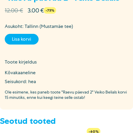
Algne
Current
12.00
€
3.00
€
-75%
hind
price
oli:
is:
Asukoht: Tallinn (Mustamäe tee)
12.00 €.
3.00 €.
Lisa korvi
Toote kirjeldus
Kõvakaaneline
Seisukord: hea
Ole esimene, kes paneb toote "Raevu päevad 2" Veiko Belials korvi
15 minutiks, enne kui keegi teine selle ostab!
Seotud tooted
-60%