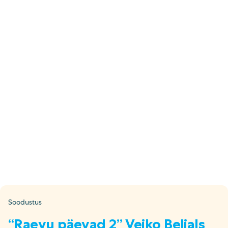
E-pood
Tel: 5333 4817 (E-R 10-18)
E-mail:
epood@uuskasutus.ee
Kaubik/mööbli äravedu
Tel: 5553 3001 (E–R 09–17)
E-mail:
kaubik@uuskasutus.ee
Kõikide meie poodide andmed leiad
Meie poed lehelt
Facebook
Instagram
LinkedIn
Youtube
TikTok
Soodustus
“Raevu päevad 2” Veiko Belials