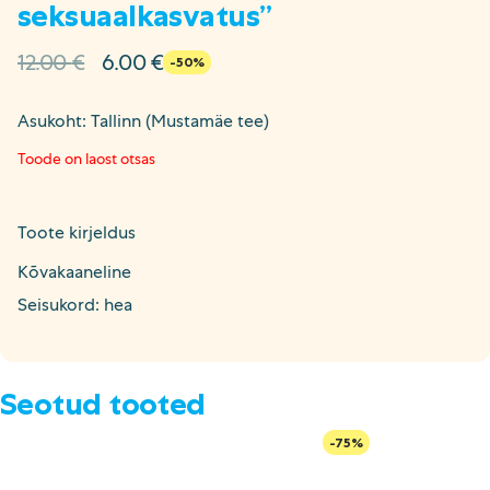
seksuaalkasvatus”
Algne
Current
12.00
€
6.00
€
-50%
hind
price
oli:
is:
Asukoht: Tallinn (Mustamäe tee)
12.00 €.
6.00 €.
Toode on laost otsas
Toote kirjeldus
Kõvakaaneline
Seisukord: hea
Seotud tooted
-75%