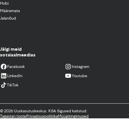
Hobi
Määramata
Jalanõud
Jälgi meid
sotsiaalmeedias
Facebook
Instagram
LinkedIn
Youtube
TikTok
© 2026 Uuskasutuskeskus. Kõik õigused kaitstud.
Tagastan toote
Privaatsuspoliitika
Müügitingimused
Kodulehe tegemine