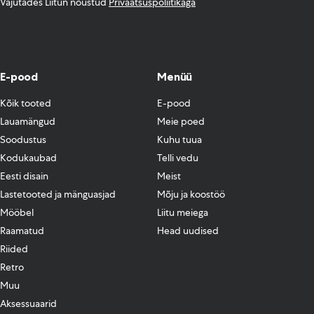
Vajutades Liitun nõustud
Privaatsuspoliitikaga
E-pood
Menüü
Kõik tooted
E-pood
Lauamängud
Meie poed
Soodustus
Kuhu tuua
Kodukaubad
Telli vedu
Eesti disain
Meist
Lastetooted ja mänguasjad
Mõju ja koostöö
Mööbel
Liitu meiega
Raamatud
Head uudised
Riided
Retro
Muu
Aksessuaarid