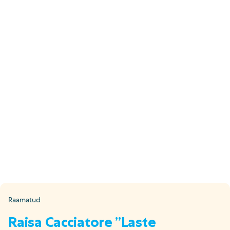
E-pood
Tel: 5333 4817 (E-R 10-18)
E-mail:
epood@uuskasutus.ee
Kaubik/mööbli äravedu
Tel: 5553 3001 (E–R 09–17)
E-mail:
kaubik@uuskasutus.ee
Kõikide meie poodide andmed leiad
Meie poed lehelt
Facebook
Instagram
LinkedIn
Youtube
TikTok
Raamatud
Raisa Cacciatore ”Laste