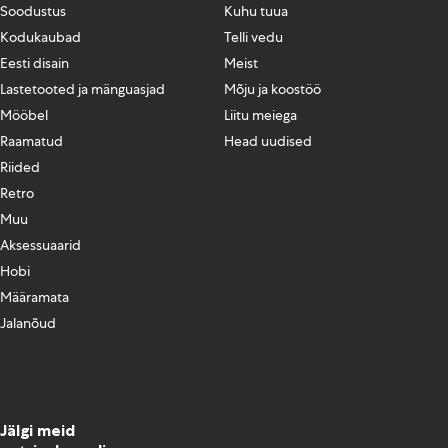
Soodustus
Kuhu tuua
Kodukaubad
Telli vedu
Eesti disain
Meist
Lastetooted ja mänguasjad
Mõju ja koostöö
Mööbel
Liitu meiega
Raamatud
Head uudised
Riided
Retro
Muu
Aksessuaarid
Hobi
Määramata
Jalanõud
Jälgi meid