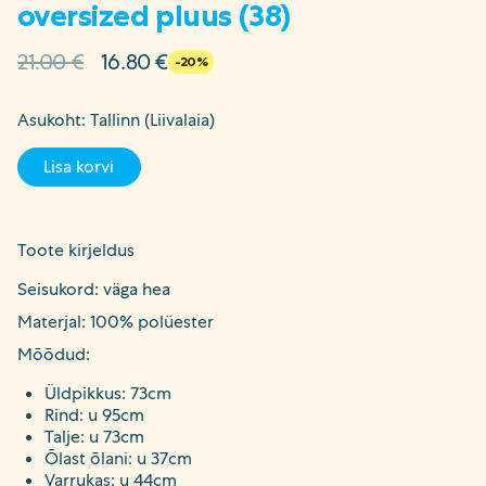
oversized pluus (38)
Algne
Current
21.00
€
16.80
€
-20%
hind
price
oli:
is:
Asukoht: Tallinn (Liivalaia)
21.00 €.
16.80 €.
Lisa korvi
Toote kirjeldus
Seisukord: väga hea
Materjal: 100% polüester
Mõõdud:
Üldpikkus: 73cm
Rind: u 95cm
Talje: u 73cm
Õlast õlani: u 37cm
Varrukas: u 44cm