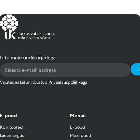
Liitu meie uudiskirjadega
Email
Address
*
Vajutades Liitun nõustud
Privaatsuspoliitikaga
E-pood
Menüü
Kõik tooted
E-pood
Lauamängud
Meie poed