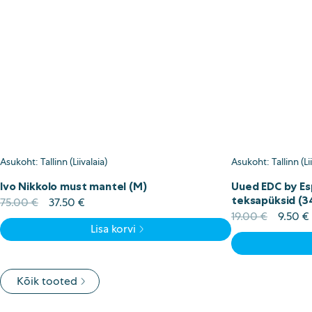
Asukoht: Tallinn (Liivalaia)
Asukoht: Tallinn (Lii
Ivo Nikkolo must mantel (M)
Uued EDC by Es
teksapüksid (3
Algne
Current
75.00
€
37.50
€
hind
price
Algne
19.00
€
9.50
€
Lisa korvi
oli:
is:
hind
75.00 €.
37.50 €.
oli:
i
19.00 €
Kõik tooted