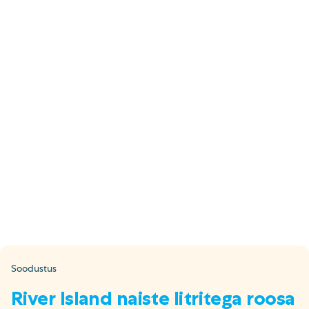
E-pood
Tel: 5333 4817 (E-R 10-18)
E-mail:
epood@uuskasutus.ee
Kaubik/mööbli äravedu
Tel: 5553 3001 (E–R 09–17)
E-mail:
kaubik@uuskasutus.ee
Kõikide meie poodide andmed leiad
Meie poed lehelt
Facebook
Instagram
LinkedIn
Youtube
TikTok
Soodustus
River Island naiste litritega roosa