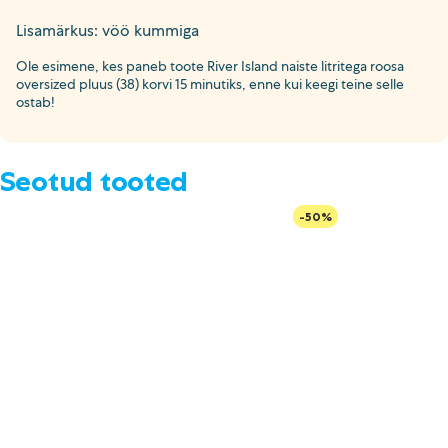
Lisamärkus: vöö kummiga
Ole esimene, kes paneb toote River Island naiste litritega roosa
oversized pluus (38) korvi 15 minutiks, enne kui keegi teine selle
ostab!
Seotud tooted
-50%