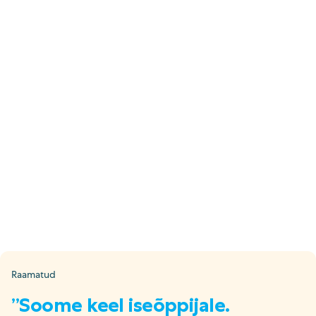
E-pood
Tel: 5333 4817 (E-R 10-18)
E-mail:
epood@uuskasutus.ee
Kaubik/mööbli äravedu
Tel: 5553 3001 (E–R 09–17)
E-mail:
kaubik@uuskasutus.ee
Kõikide meie poodide andmed leiad
Meie poed lehelt
Facebook
Instagram
LinkedIn
Youtube
TikTok
Raamatud
”Soome keel iseõppijale.