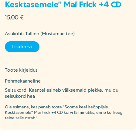
Kesktasemele” Mai Frick +4 CD
15.00
€
Asukoht: Tallinn (Mustamäe tee)
Lisa korvi
Toote kirjeldus
Pehmekaaneline
Seisukord: Kaantel esineb väiksemaid plekke, muidu
seisukord hea
Ole esimene, kes paneb toote ''Soome keel iseõppijale.
Kesktasemele'' Mai Frick +4 CD korvi 15 minutiks, enne kui keegi
teine selle ostab!