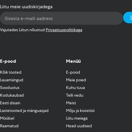
Liitu meie uudiskirjadega
Email
Address
*
Vajutades Liitun nõustud
Privaatsuspoliitikaga
E-pood
Menüü
Kõik tooted
E-pood
Lauamängud
Meie poed
Soodustus
Kuhu tuua
Kodukaubad
Telli vedu
Eesti disain
Meist
Lastetooted ja mänguasjad
Mõju ja koostöö
Mööbel
Liitu meiega
Raamatud
Head uudised