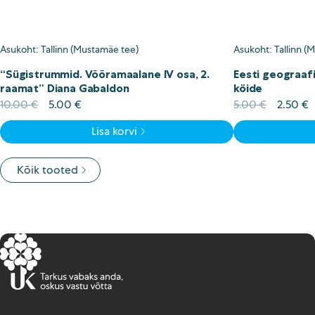
Asukoht: Tallinn (Mustamäe tee)
Asukoht: Tallinn (
“Sügistrummid. Võõramaalane IV osa, 2.
Eesti geograafi
raamat” Diana Gabaldon
köide
Algne
Current
Algne
C
10.00
€
5.00
€
5.00
€
2.50
€
hind
price
hind
p
Lisa korvi
oli:
is:
oli:
is
10.00 €.
5.00 €.
5.00 €.
2
Kõik tooted