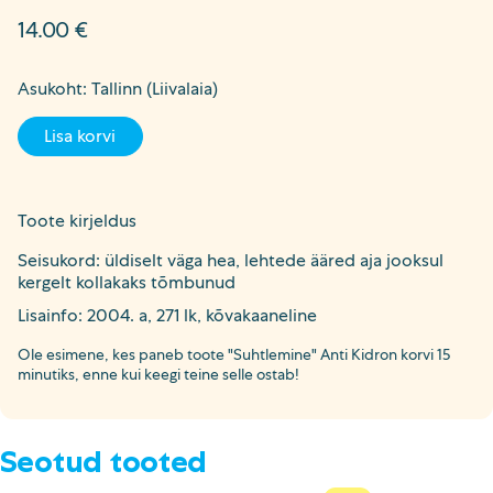
14.00
€
Asukoht: Tallinn (Liivalaia)
Lisa korvi
Toote kirjeldus
Seisukord: üldiselt väga hea, lehtede ääred aja jooksul
kergelt kollakaks tõmbunud
Lisainfo: 2004. a, 271 lk, kõvakaaneline
Ole esimene, kes paneb toote "Suhtlemine" Anti Kidron korvi 15
minutiks, enne kui keegi teine selle ostab!
Seotud tooted