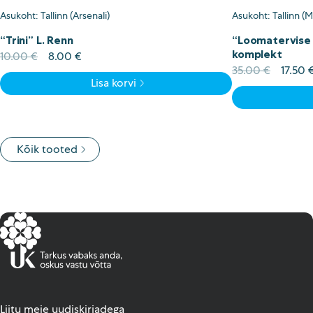
Asukoht: Tallinn (Arsenali)
Asukoht: Tallinn (
“Trini” L. Renn
“Loomatervise k
komplekt
Algne
Current
10.00
€
8.00
€
hind
price
Algne
35.00
€
17.50
Lisa korvi
oli:
is:
hind
10.00 €.
8.00 €.
oli:
35.00 
Kõik tooted
Liitu meie uudiskirjadega