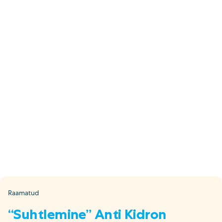
E-pood
Tel: 5333 4817 (E-R 10-18)
E-mail:
epood@uuskasutus.ee
Kaubik/mööbli äravedu
Tel: 5553 3001 (E–R 09–17)
E-mail:
kaubik@uuskasutus.ee
Kõikide meie poodide andmed leiad
Meie poed lehelt
Facebook
Instagram
LinkedIn
Youtube
TikTok
Raamatud
“Suhtlemine” Anti Kidron