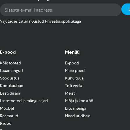
Email
Address
*
Vajutades Liitun nõustud
Privaatsuspoliitikaga
E-pood
Menüü
Kõik tooted
E-pood
Lauamängud
Meie poed
Soodustus
Kuhu tuua
Kodukaubad
Telli vedu
Eesti disain
Meist
Lastetooted ja mänguasjad
Mõju ja koostöö
Mööbel
Liitu meiega
Raamatud
Head uudised
Riided