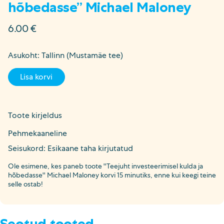
hõbedasse” Michael Maloney
6.00
€
Asukoht: Tallinn (Mustamäe tee)
Lisa korvi
Toote kirjeldus
Pehmekaaneline
Seisukord: Esikaane taha kirjutatud
Ole esimene, kes paneb toote ''Teejuht investeerimisel kulda ja
hõbedasse'' Michael Maloney korvi 15 minutiks, enne kui keegi teine
selle ostab!
Seotud tooted