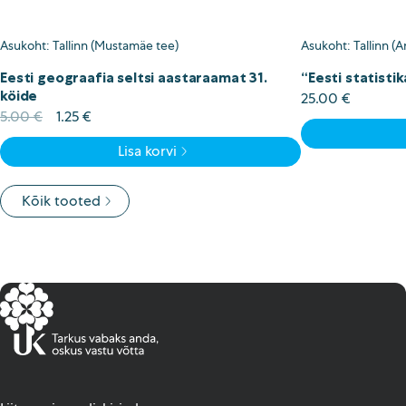
Asukoht: Tallinn (Mustamäe tee)
Asukoht: Tallinn (A
Eesti geograafia seltsi aastaraamat 31.
“Eesti statistik
köide
25.00
€
Algne
Current
5.00
€
1.25
€
hind
price
Lisa korvi
oli:
is:
5.00 €.
1.25 €.
Kõik tooted