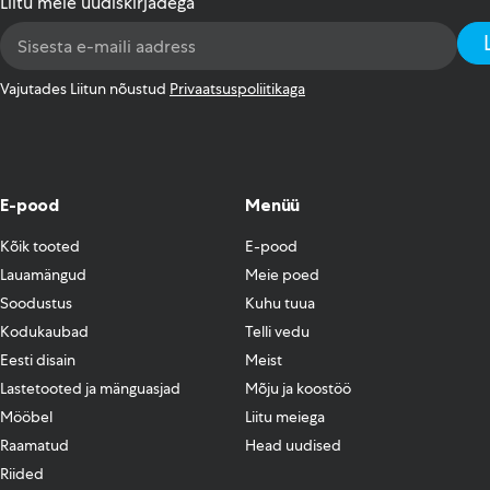
Liitu meie uudiskirjadega
Email
Address
*
Vajutades Liitun nõustud
Privaatsuspoliitikaga
E-pood
Menüü
Kõik tooted
E-pood
Lauamängud
Meie poed
Soodustus
Kuhu tuua
Kodukaubad
Telli vedu
Eesti disain
Meist
Lastetooted ja mänguasjad
Mõju ja koostöö
Mööbel
Liitu meiega
Raamatud
Head uudised
Riided