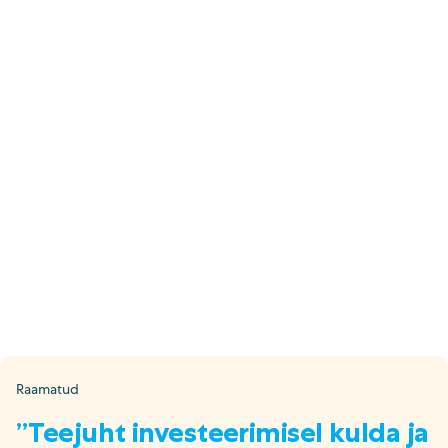
E-pood
Tel: 5333 4817 (E-R 10-18)
E-mail:
epood@uuskasutus.ee
Kaubik/mööbli äravedu
Tel: 5553 3001 (E–R 09–17)
E-mail:
kaubik@uuskasutus.ee
Kõikide meie poodide andmed leiad
Meie poed lehelt
Facebook
Instagram
LinkedIn
Youtube
TikTok
Raamatud
”Teejuht investeerimisel kulda ja