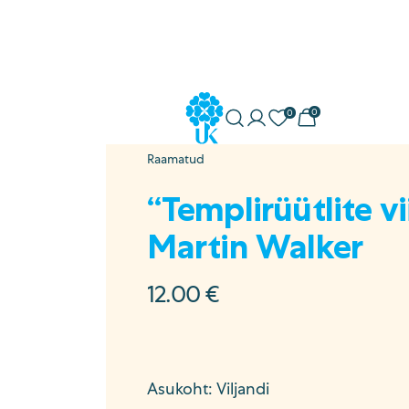
0
0
Minu konto
Soovikorv
Ostukorv
Uuskasutus
Raamatud
ostöö
“Templirüütlite v
Martin Walker
a
sed
12.00
€
Asukoht: Viljandi