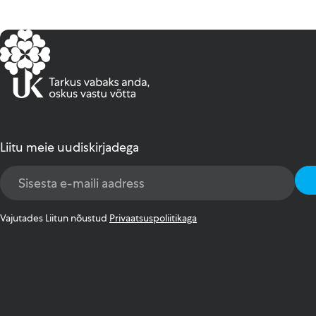
Liitu meie uudiskirjadega
Email
Address
*
Vajutades Liitun nõustud
Privaatsuspoliitikaga