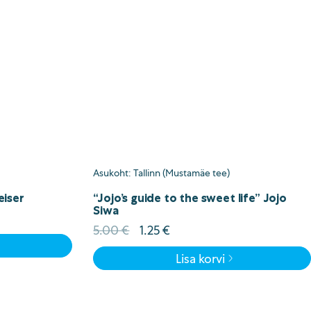
Asukoht: Tallinn (Mustamäe tee)
eiser
“Jojo’s guide to the sweet life” Jojo
Siwa
Algne
Current
5.00
€
1.25
€
hind
price
Lisa korvi
oli:
is:
5.00 €.
1.25 €.