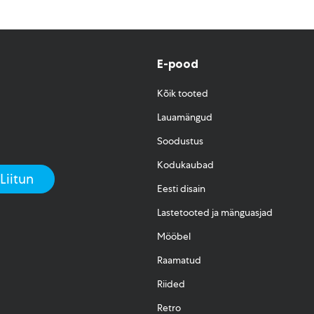
E-pood
Kõik tooted
Lauamängud
Soodustus
Kodukaubad
Eesti disain
Lastetooted ja mänguasjad
Mööbel
Raamatud
Riided
Retro