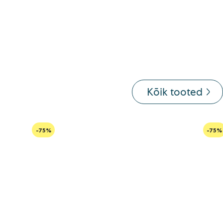
Kõik tooted
-75%
-75%