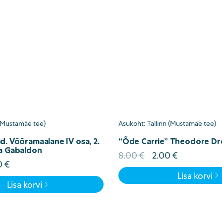
 (Mustamäe tee)
Asukoht: Tallinn (Mustamäe tee)
. Võõramaalane IV osa, 2.
“Õde Carrie” Theodore Dr
a Gabaldon
Algne
Current
8.00
€
2.00
€
ne
Current
0
€
hind
price
d
price
Lisa korvi
oli:
is:
Lisa korvi
is:
8.00 €.
2.00 €.
00 €.
2.50 €.