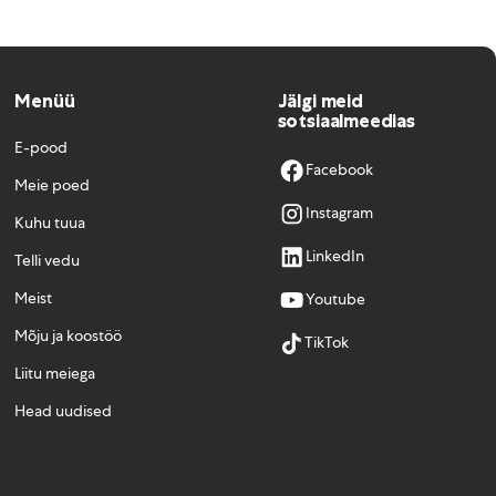
Menüü
Jälgi meid
sotsiaalmeedias
E-pood
Facebook
Meie poed
Instagram
Kuhu tuua
LinkedIn
Telli vedu
Meist
Youtube
Mõju ja koostöö
TikTok
Liitu meiega
Head uudised