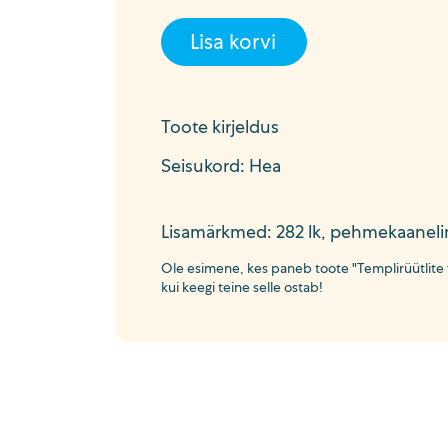
Lisa korvi
Toote kirjeldus
Seisukord: Hea
Lisamärkmed: 282 lk, pehmekaaneli
Ole esimene, kes paneb toote "Templirüütlite 
kui keegi teine selle ostab!