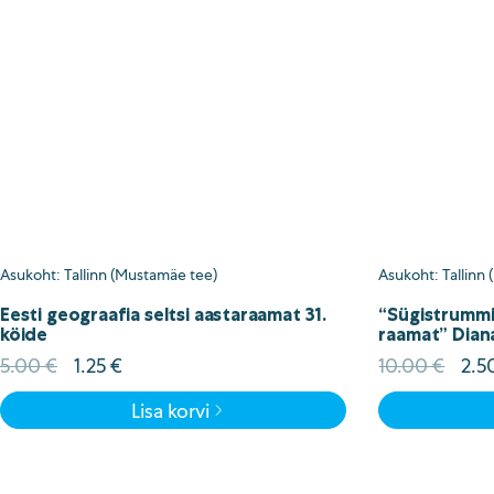
Asukoht: Tallinn (Mustamäe tee)
Asukoht: Tallinn
Eesti geograafia seltsi aastaraamat 31.
“Sügistrummid
köide
raamat” Dian
Algne
Current
Alg
5.00
€
1.25
€
10.00
€
2.5
hind
price
hin
Lisa korvi
oli:
is:
oli:
5.00 €.
1.25 €.
10.