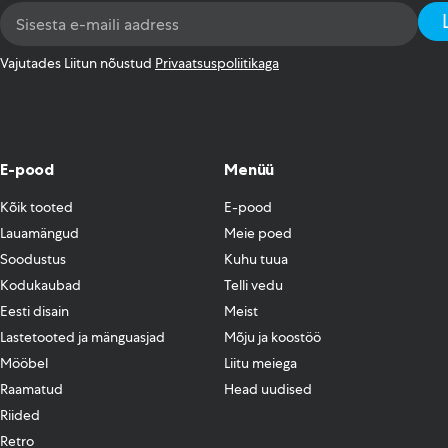
Email
Address
*
Vajutades Liitun nõustud
Privaatsuspoliitikaga
E-pood
Menüü
Kõik tooted
E-pood
Lauamängud
Meie poed
Soodustus
Kuhu tuua
Kodukaubad
Telli vedu
Eesti disain
Meist
Lastetooted ja mänguasjad
Mõju ja koostöö
Mööbel
Liitu meiega
Raamatud
Head uudised
Riided
Retro