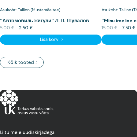
Asukoht: Tallinn (Mustamäe tee)
Asukoht: Tallinn (T
“Автомобиль жигули” Л. П. Шувалов
“Minu imeline e
Algne
Current
Algne
5.00
€
2.50
€
15.00
€
7.50
€
hind
price
hind
Lisa korvi
oli:
is:
oli:
i
5.00 €.
2.50 €.
15.00 €
Kõik tooted
Liitu meie uudiskirjadega