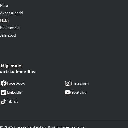
Muu
Aksessuaarid
Hobi
Määramata
Jalanõud
Jälgi meid
sotsiaalmeedias
Facebook
Instagram
LinkedIn
Youtube
TikTok
© 2026 Uuskasutuskeskus. Kõik õigused kaitstud.