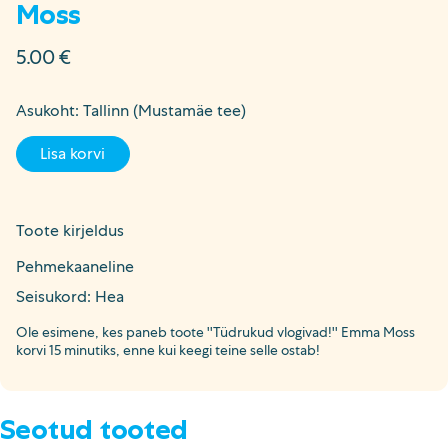
Moss
5.00
€
Asukoht: Tallinn (Mustamäe tee)
Lisa korvi
Toote kirjeldus
Pehmekaaneline
Seisukord: Hea
Ole esimene, kes paneb toote ''Tüdrukud vlogivad!'' Emma Moss
korvi 15 minutiks, enne kui keegi teine selle ostab!
Seotud tooted