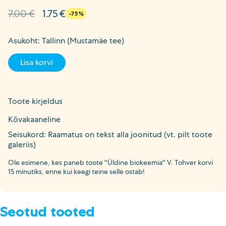
Algne
Current
7.00
€
1.75
€
-75%
hind
price
oli:
is:
Asukoht: Tallinn (Mustamäe tee)
7.00 €.
1.75 €.
Lisa korvi
Toote kirjeldus
Kõvakaaneline
Seisukord: Raamatus on tekst alla joonitud (vt. pilt toote
galeriis)
Ole esimene, kes paneb toote ''Üldine biokeemia'' V. Tohver korvi
15 minutiks, enne kui keegi teine selle ostab!
Seotud tooted