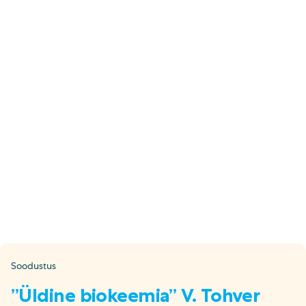
E-pood
Tel: 5333 4817 (E-R 10-18)
E-mail:
epood@uuskasutus.ee
Kaubik/mööbli äravedu
Tel: 5553 3001 (E–R 09–17)
E-mail:
kaubik@uuskasutus.ee
Kõikide meie poodide andmed leiad
Meie poed lehelt
Facebook
Instagram
LinkedIn
Youtube
TikTok
Soodustus
”Üldine biokeemia” V. Tohver