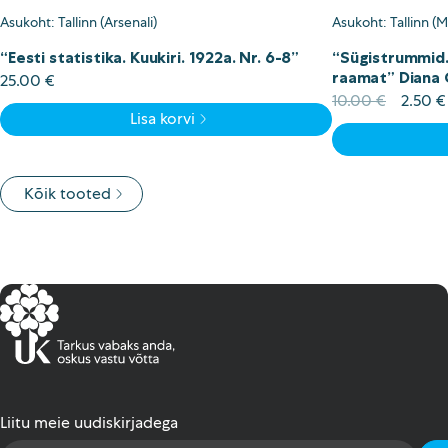
Asukoht: Tallinn (Arsenali)
Asukoht: Tallinn (
“Eesti statistika. Kuukiri. 1922a. Nr. 6-8”
“Sügistrummid.
raamat” Diana
25.00
€
Algne
10.00
€
2.50
€
Lisa korvi
hind
oli:
10.00 
Kõik tooted
Liitu meie uudiskirjadega