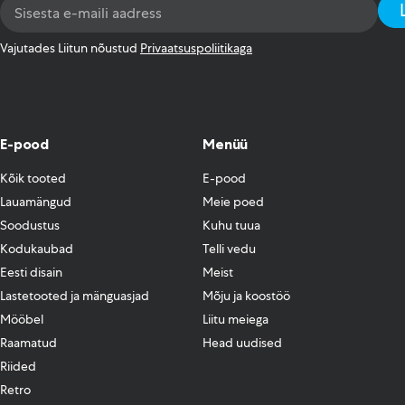
Email
Address
*
Vajutades Liitun nõustud
Privaatsuspoliitikaga
E-pood
Menüü
Kõik tooted
E-pood
Lauamängud
Meie poed
Soodustus
Kuhu tuua
Kodukaubad
Telli vedu
Eesti disain
Meist
Lastetooted ja mänguasjad
Mõju ja koostöö
Mööbel
Liitu meiega
Raamatud
Head uudised
Riided
Retro