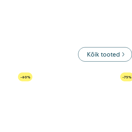
Kõik tooted
-60%
-75%