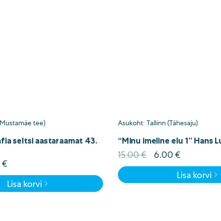
 (Mustamäe tee)
Asukoht: Tallinn (Tähesaju)
fia seltsi aastaraamat 43.
“Minu imeline elu 1” Hans L
Algne
Current
15.00
€
6.00
€
e
Current
0
€
hind
price
price
Lisa korvi
oli:
is:
Lisa korvi
is:
15.00 €.
6.00 €.
 €.
2.00 €.