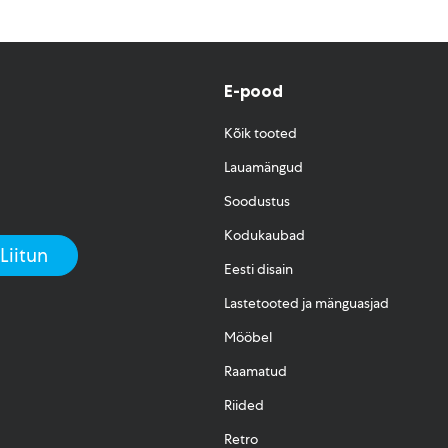
E-pood
Kõik tooted
Lauamängud
Soodustus
Kodukaubad
Eesti disain
Lastetooted ja mänguasjad
Mööbel
Raamatud
Riided
Retro