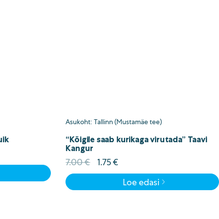
Asukoht: Tallinn (Mustamäe tee)
uik
“Kõigile saab kurikaga virutada” Taavi
Kangur
Algne
Current
7.00
€
1.75
€
hind
price
Loe edasi
oli:
is:
7.00 €.
1.75 €.