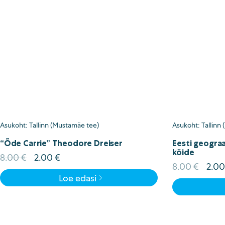
Asukoht: Tallinn (Mustamäe tee)
Asukoht: Tallinn
“Õde Carrie” Theodore Dreiser
Eesti geograa
köide
Algne
Current
8.00
€
2.00
€
Algn
8.00
€
2.0
hind
price
hind
Loe edasi
oli:
is:
oli:
8.00 €.
2.00 €.
8.00