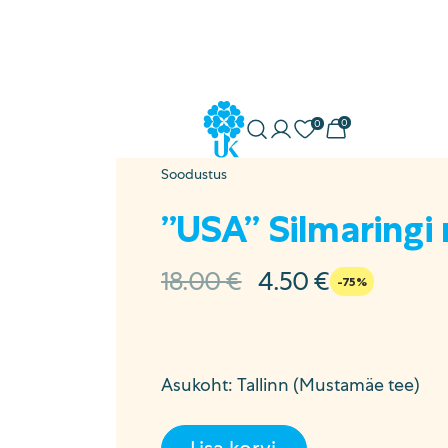
0
0
Minu konto
Soovikorv
Ostukorv
Uuskasutus
Soodustus
ostöö
”USA” Silmaringi r
a
Algne
Current
18.00
€
4.50
€
-75%
hind
price
sed
oli:
is:
18.00 €.
4.50 €.
Asukoht: Tallinn (Mustamäe tee)