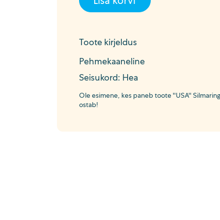
Lisa korvi
Toote kirjeldus
Pehmekaaneline
Seisukord: Hea
Ole esimene, kes paneb toote ''USA'' Silmaringi 
ostab!