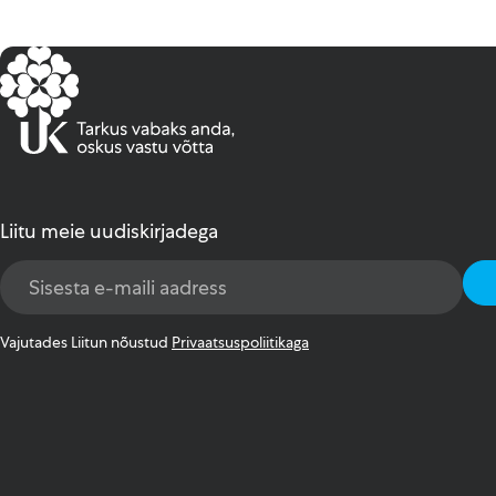
Liitu meie uudiskirjadega
Email
Address
*
Vajutades Liitun nõustud
Privaatsuspoliitikaga