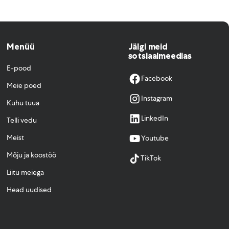
Menüü
Jälgi meid
sotsiaalmeedias
E-pood
Facebook
Meie poed
Instagram
Kuhu tuua
LinkedIn
Telli vedu
Meist
Youtube
Mõju ja koostöö
TikTok
Liitu meiega
Head uudised