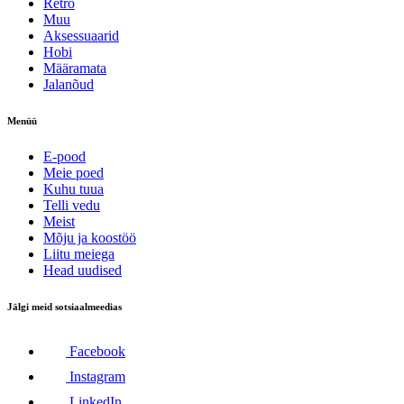
Retro
Muu
Aksessuaarid
Hobi
Määramata
Jalanõud
Menüü
E-pood
Meie poed
Kuhu tuua
Telli vedu
Meist
Mõju ja koostöö
Liitu meiega
Head uudised
Jälgi meid sotsiaalmeedias
Facebook
Instagram
LinkedIn