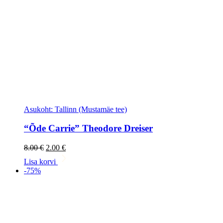
Asukoht: Tallinn (Mustamäe tee)
“Õde Carrie” Theodore Dreiser
Algne
Current
8.00
€
2.00
€
hind
price
Lisa korvi
oli:
is:
-75%
8.00 €.
2.00 €.