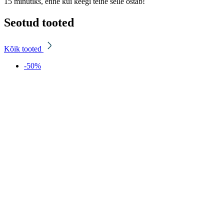
15 minutiks, enne kui keegi teine selle ostab!
Seotud tooted
Kõik tooted
-50%