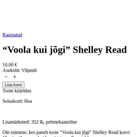
Raamatud
“Voola kui jõgi” Shelley Read
10.00
€
Asukoht: Viljandi
"Voola
kui
Lisa korvi
jõgi"
Toote kirjeldus
Shelley
Read
Seisukord: Hea
kogus
Lisamärkmed: 352 lk, pehmekaaneline
Ole esimene, kes paneb toote "Voola kui jõgi" Shelley Read korvi