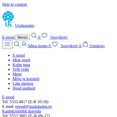
Skip to content
Uuskasutus
E-pood
0
Soovikorv
Menüü
Minu konto
0
Soovikorv
0
Ostukorv
E-pood
Meie poed
Kuhu tuua
Telli vedu
Meist
Mõju ja koostöö
Liitu meiega
Head uudised
E-pood
Tel: 5333 4817 (E-R 10-18)
E-mail:
epood@uuskasutus.ee
Kaubik/mööbli äravedu
Tel: 5553 3001 (E–R 09–17)