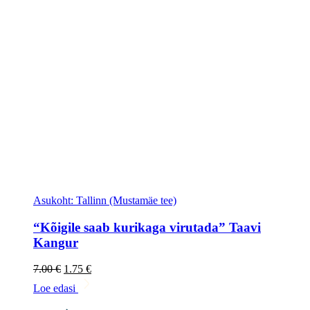
Asukoht: Tallinn (Mustamäe tee)
“Kõigile saab kurikaga virutada” Taavi
Kangur
Algne
Current
7.00
€
1.75
€
hind
price
Loe edasi
oli:
is:
7.00 €.
1.75 €.