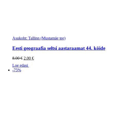
Asukoht: Tallinn (Mustamäe tee)
Eesti geograafia seltsi aastaraamat 44. köide
Algne
Current
8.00
€
2.00
€
hind
price
Loe edasi
oli:
is:
-75%
8.00 €.
2.00 €.