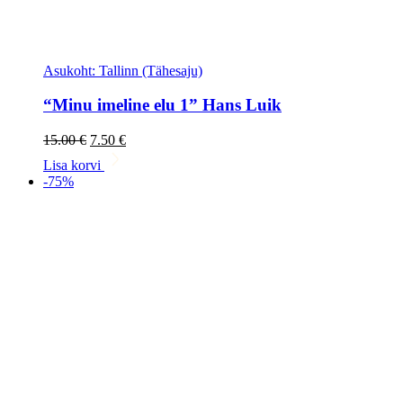
Asukoht: Tallinn (Tähesaju)
“Minu imeline elu 1” Hans Luik
Algne
Current
15.00
€
7.50
€
hind
price
Lisa korvi
oli:
is:
-75%
15.00 €.
7.50 €.