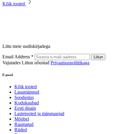
Kõik tooted
Liitu meie uudiskirjadega
Email Address
*
Vajutades Liitun nõustud
Privaatsuspoliitikaga
E-pood
Kõik tooted
Lauamängud
Soodustus
Kodukaubad
Eesti disain
Lastetooted ja mänguasjad
Mööbel
Raamatud
Riided