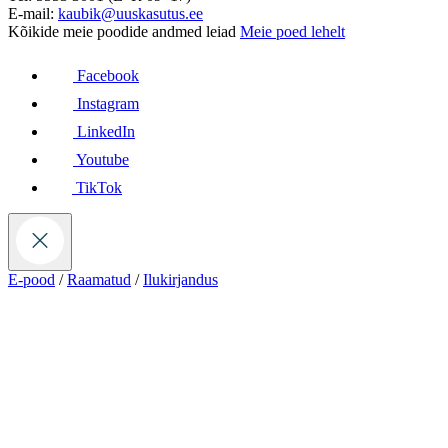
E-mail:
kaubik@uuskasutus.ee
Kõikide meie poodide andmed leiad
Meie poed lehelt
Facebook
Instagram
LinkedIn
Youtube
TikTok
E-pood
/
Raamatud
/
Ilukirjandus