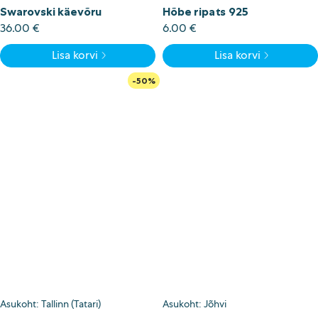
Swarovski käevõru
Hõbe ripats 925
36.00
€
6.00
€
Lisa korvi
Lisa korvi
-50%
Asukoht: Tallinn (Tatari)
Asukoht: Jõhvi