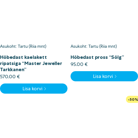
Asukoht: Tartu (Riia mnt)
Asukoht: Tartu (Riia mnt)
Hõbedast kaelakett
Hõbedast pross “Sõlg”
ripatsiga “Master Jeweller
95.00
€
Tarkkanen”
Lisa korvi
570.00
€
Lisa korvi
-50%