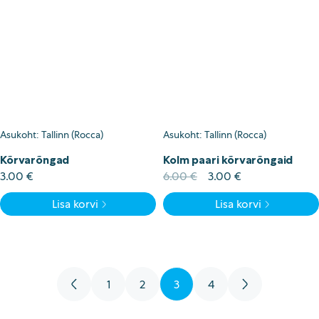
Asukoht: Tallinn (Rocca)
Asukoht: Tallinn (Rocca)
Kõrvarõngad
Kolm paari kõrvarõngaid
Algne
Current
3.00
€
6.00
€
3.00
€
hind
price
Lisa korvi
Lisa korvi
oli:
is:
6.00 €.
3.00 €.
←
1
2
3
4
→