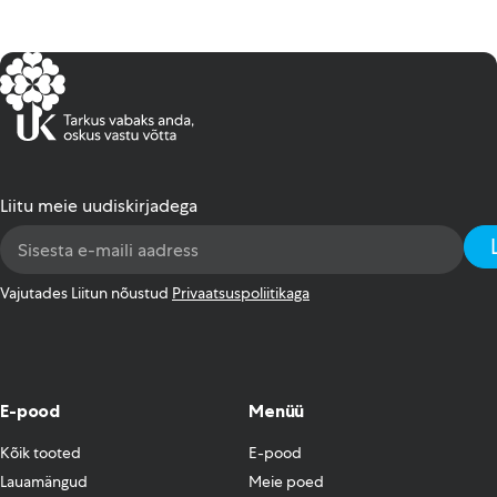
Liitu meie uudiskirjadega
Email
Address
*
Vajutades Liitun nõustud
Privaatsuspoliitikaga
E-pood
Menüü
Kõik tooted
E-pood
Lauamängud
Meie poed