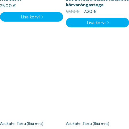
kõrvarõngastega
25.00
€
Algne
Current
9.00
€
7.20
€
Lisa korvi
hind
price
Lisa korvi
oli:
is:
9.00 €.
7.20 €.
Asukoht: Tartu (Riia mnt)
Asukoht: Tartu (Riia mnt)