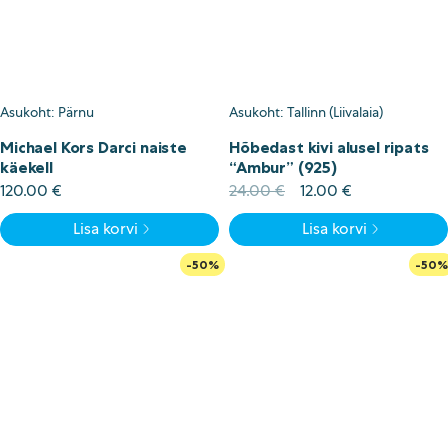
Asukoht: Pärnu
Asukoht: Tallinn (Liivalaia)
Michael Kors Darci naiste
Hõbedast kivi alusel ripats
käekell
“Ambur” (925)
Algne
Current
120.00
€
24.00
€
12.00
€
hind
price
Lisa korvi
Lisa korvi
oli:
is:
24.00 €.
12.00 €.
-50%
-50%