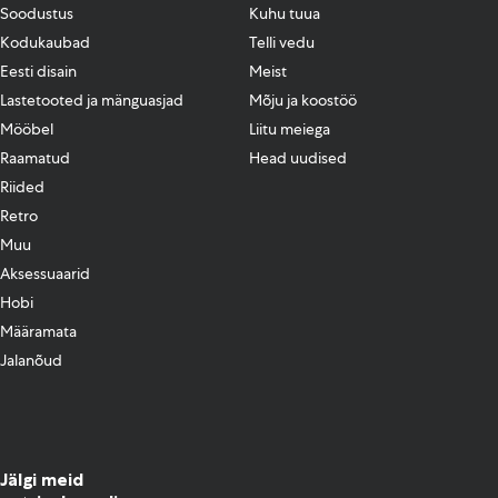
Soodustus
Kuhu tuua
Kodukaubad
Telli vedu
Eesti disain
Meist
Lastetooted ja mänguasjad
Mõju ja koostöö
Mööbel
Liitu meiega
Raamatud
Head uudised
Riided
Retro
Muu
Aksessuaarid
Hobi
Määramata
Jalanõud
Jälgi meid