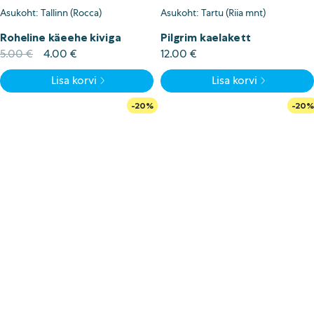
Asukoht: Tallinn (Rocca)
Asukoht: Tartu (Riia mnt)
Roheline käeehe kiviga
Pilgrim kaelakett
Algne
Current
5.00
€
4.00
€
12.00
€
hind
price
Lisa korvi
Lisa korvi
oli:
is:
5.00 €.
4.00 €.
-20%
-20%