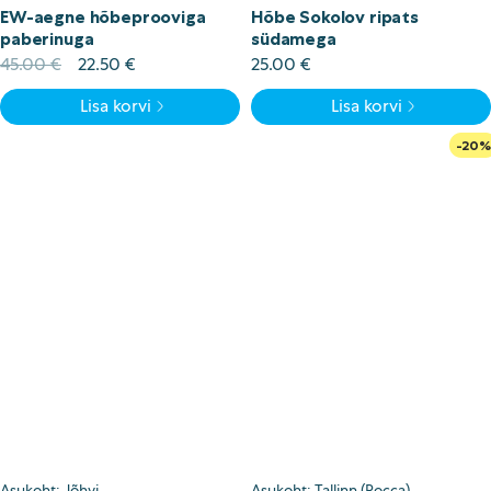
EW-aegne hõbeprooviga
Hõbe Sokolov ripats
paberinuga
südamega
Algne
Current
45.00
€
22.50
€
25.00
€
hind
price
Lisa korvi
Lisa korvi
oli:
is:
45.00 €.
22.50 €.
-20%
Asukoht: Jõhvi
Asukoht: Tallinn (Rocca)