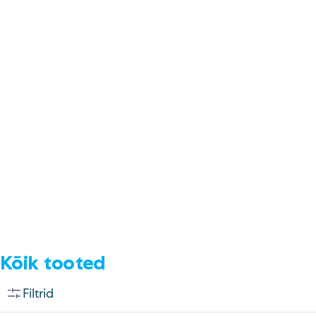
E-pood
Tel: 5333 4817 (E-R 10-18)
E-mail:
epood@uuskasutus.ee
Kaubik/mööbli äravedu
Tel: 5553 3001 (E–R 09–17)
E-mail:
kaubik@uuskasutus.ee
Kõikide meie poodide andmed leiad
Meie poed lehelt
Facebook
Instagram
LinkedIn
Youtube
TikTok
Kõik tooted
Filtrid