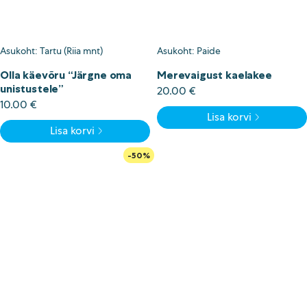
Asukoht: Tartu (Riia mnt)
Asukoht: Paide
Olla käevõru “Järgne oma
Merevaigust kaelakee
unistustele”
20.00
€
10.00
€
Lisa korvi
Lisa korvi
-50%