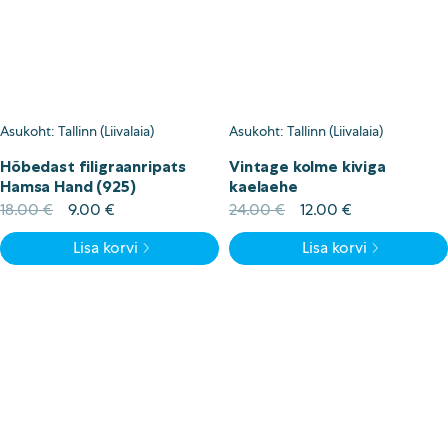
Asukoht: Tallinn (Liivalaia)
Asukoht: Tallinn (Liivalaia)
Hõbedast filigraanripats
Vintage kolme kiviga
Hamsa Hand (925)
kaelaehe
Algne
Current
Algne
Current
18.00
€
9.00
€
24.00
€
12.00
€
hind
price
hind
price
Lisa korvi
Lisa korvi
oli:
is:
oli:
is:
18.00 €.
9.00 €.
24.00 €.
12.00 €.