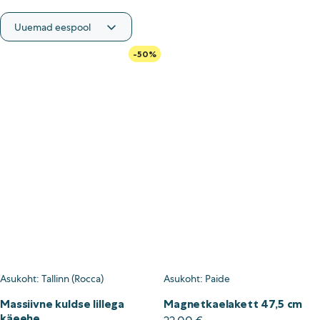
Asukoht
-50%
Jõhvi
Narva
Paide
Pärnu
Rakvere
Tallinn (Ladu)
Tallinn (Liivalaia)
Tallinn (Rocca)
Tallinn (Tähesaju)
Tallinn (Tatari)
Tartu (Annelinn)
Asukoht: Tallinn (Rocca)
Asukoht: Paide
Tartu (Riia mnt)
Massiivne kuldse lillega
Magnetkaelakett 47,5 cm
Viljandi
käeehe