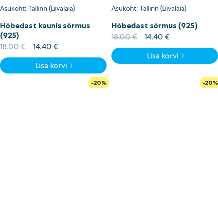
Asukoht: Tallinn (Liivalaia)
Asukoht: Tallinn (Liivalaia)
Hõbedast kaunis sõrmus
Hõbedast sõrmus (925)
(925)
Algne
Current
18.00
€
14.40
€
Algne
Current
hind
price
18.00
€
14.40
€
Lisa korvi
hind
price
oli:
is:
Lisa korvi
oli:
is:
18.00 €.
14.40 €.
18.00 €.
14.40 €.
-20%
-20%