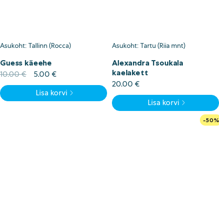
Asukoht: Tallinn (Rocca)
Asukoht: Tartu (Riia mnt)
Guess käeehe
Alexandra Tsoukala
kaelakett
Algne
Current
10.00
€
5.00
€
hind
price
20.00
€
Lisa korvi
oli:
is:
Lisa korvi
10.00 €.
5.00 €.
-50%