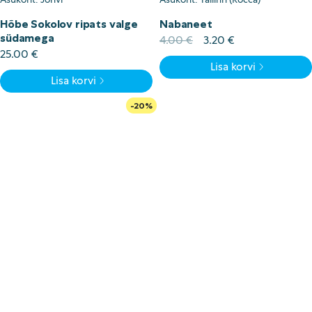
Hõbe Sokolov ripats valge
Nabaneet
südamega
Algne
Current
4.00
€
3.20
€
hind
price
25.00
€
Lisa korvi
oli:
is:
Lisa korvi
4.00 €.
3.20 €.
-20%