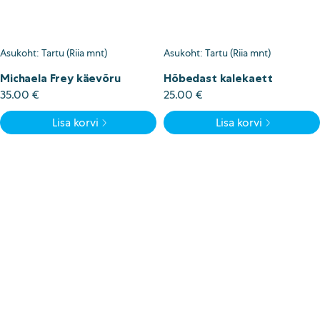
Asukoht: Tartu (Riia mnt)
Asukoht: Tartu (Riia mnt)
Michaela Frey käevõru
Hõbedast kalekaett
35.00
€
25.00
€
Lisa korvi
Lisa korvi