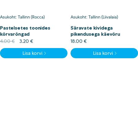
Asukoht: Tallinn (Rocca)
Asukoht: Tallinn (Liivalaia)
Pastelsetes toonides
Säravate kividega
kõrvarõngad
pikendusega käevõru
Algne
Current
4.00
€
3.20
€
18.00
€
hind
price
Lisa korvi
Lisa korvi
oli:
is:
4.00 €.
3.20 €.