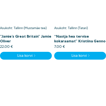
Asukoht: Tallinn (Mustamäe tee)
Asukoht: Tallinn (Tatari)
”Jamie’s Great Britain” Jamie
“Nastja hea tervise
Oliver
kokaraamat” Kristiina Genno
22.00
€
7.00
€
Lisa korvi
Lisa korvi