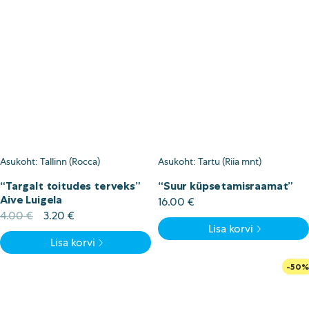
Asukoht: Tallinn (Rocca)
Asukoht: Tartu (Riia mnt)
“Targalt toitudes terveks”
“Suur küpsetamisraamat”
Aive Luigela
16.00
€
Algne
Current
4.00
€
3.20
€
Lisa korvi
hind
price
Lisa korvi
oli:
is:
4.00 €.
3.20 €.
-50%