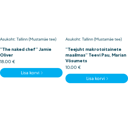
Asukoht: Tallinn (Mustamäe tee)
Asukoht: Tallinn (Mustamäe tee)
”The naked chef” Jamie
”Teejuht makrotoitainete
Oliver
maailmas” Teevi Pau, Marian
Võsumets
18.00
€
10.00
€
Lisa korvi
Lisa korvi