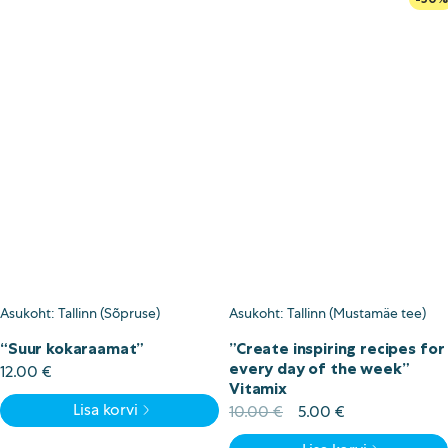
Asukoht: Tallinn (Sõpruse)
Asukoht: Tallinn (Mustamäe tee)
“Suur kokaraamat”
”Create inspiring recipes for
every day of the week”
12.00
€
Vitamix
Lisa korvi
Algne
Current
10.00
€
5.00
€
hind
price