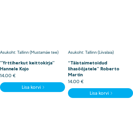
Asukoht: Tallinn (Mustamäe tee)
Asukoht: Tallinn (Liivalaia)
”Yrttiherkut keittokirja”
“Täistaimetoidud
Hannele Kojo
lihasööjatele” Roberto
Martin
14.00
€
14.00
€
Lisa korvi
Lisa korvi