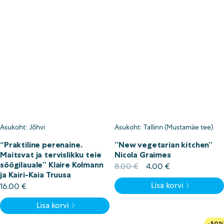
Asukoht: Jõhvi
Asukoht: Tallinn (Mustamäe tee)
“Praktiline perenaine.
”New vegetarian kitchen”
Maitsvat ja tervislikku teie
Nicola Graimes
söögilauale” Klaire Kolmann
Algne
Current
8.00
€
4.00
€
ja Kairi-Kaia Truusa
hind
price
Lisa korvi
oli:
is:
16.00
€
8.00 €.
4.00 €.
Lisa korvi
-50%