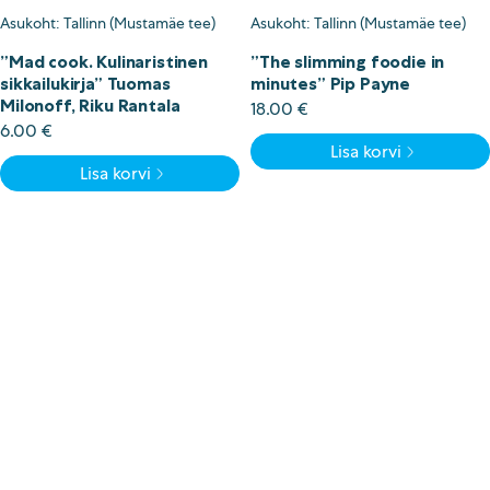
Asukoht: Tallinn (Mustamäe tee)
Asukoht: Tallinn (Mustamäe tee)
”Mad cook. Kulinaristinen
”The slimming foodie in
sikkailukirja” Tuomas
minutes” Pip Payne
Milonoff, Riku Rantala
18.00
€
6.00
€
Lisa korvi
Lisa korvi