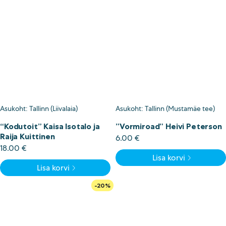
Asukoht: Tallinn (Liivalaia)
Asukoht: Tallinn (Mustamäe tee)
“Kodutoit” Kaisa Isotalo ja
”Vormiroad” Heivi Peterson
Raija Kuittinen
6.00
€
18.00
€
Lisa korvi
Lisa korvi
-20%