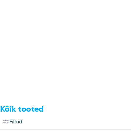
E-pood
Tel: 5333 4817 (E-R 10-18)
E-mail:
epood@uuskasutus.ee
Kaubik/mööbli äravedu
Tel: 5553 3001 (E–R 09–17)
E-mail:
kaubik@uuskasutus.ee
Kõikide meie poodide andmed leiad
Meie poed lehelt
Facebook
Instagram
LinkedIn
Youtube
TikTok
Kõik tooted
Filtrid