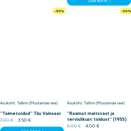
Lisa korvi
oli:
is:
10.00 €.
5.00 €.
-50%
-50%
Asukoht: Tallinn (Mustamäe tee)
Asukoht: Tallinn (Mustamäe tee)
”Taimetoidud” Tiiu Vainsaar
”Raamat maitsvast ja
tervislikust toidust” (1955)
Algne
Current
7.00
€
3.50
€
hind
price
Algne
Current
8.00
€
4.00
€