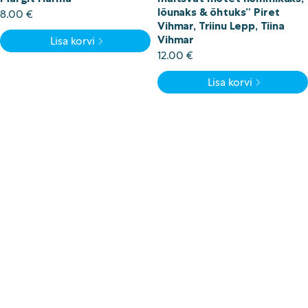
Võru
lõunaks & õhtuks” Piret
8.00
€
Vihmar, Triinu Lepp, Tiina
Kategooria
Vihmar
Lisa korvi
12.00
€
Soodustus
Raamatud
Lisa korvi