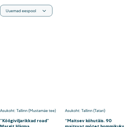
Asukoht
Jõhvi
Pärnu
Rakvere
Tallinn (Arsenali)
Tallinn (Liivalaia)
Tallinn (Mustamäe tee)
Tallinn (Rocca)
Tallinn (Sõpruse)
Tallinn (Tähesaju)
Tallinn (Tatari)
Tartu (Annelinn)
Asukoht: Tallinn (Mustamäe tee)
Asukoht: Tallinn (Tatari)
Tartu (Riia mnt)
”Köögiviljarikkad road”
“Maitsev kõhutäis. 90
Viljandi
Margit Härma
maitsvat mõtet hommikuks,