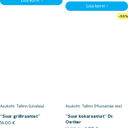
Lisa korvi
oli:
is:
hind
price
Lisa korvi
7.00 €.
3.50 €.
oli:
is:
8.00 €.
4.00 €.
-50%
Asukoht: Tallinn (Liivalaia)
Asukoht: Tallinn (Mustamäe tee)
“Suur grilliraamat”
”Suur kokaraamat” Dr.
Oetker
16.00
€