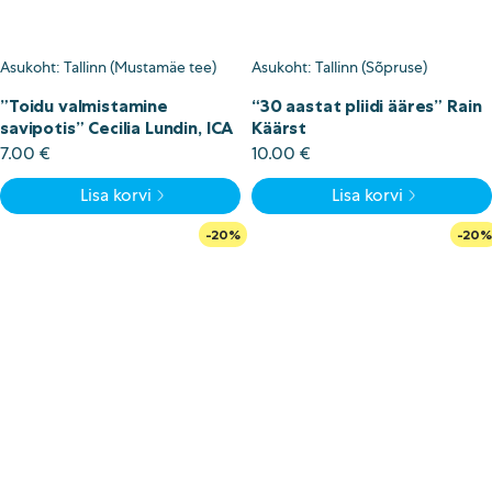
Asukoht: Tallinn (Mustamäe tee)
Asukoht: Tallinn (Sõpruse)
”Toidu valmistamine
“30 aastat pliidi ääres” Rain
savipotis” Cecilia Lundin, ICA
Käärst
7.00
€
10.00
€
Lisa korvi
Lisa korvi
-20%
-20%