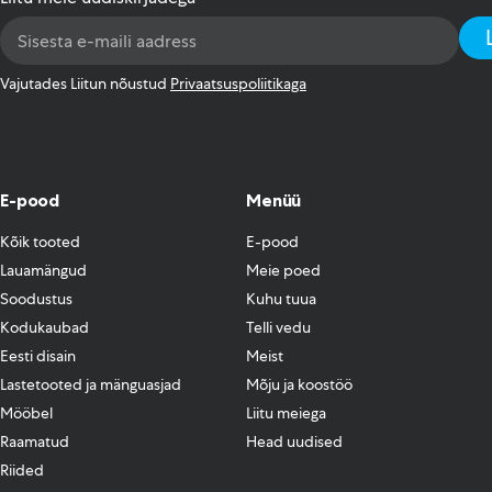
Email
Address
*
Vajutades Liitun nõustud
Privaatsuspoliitikaga
E-pood
Menüü
Kõik tooted
E-pood
Lauamängud
Meie poed
Soodustus
Kuhu tuua
Kodukaubad
Telli vedu
Eesti disain
Meist
Lastetooted ja mänguasjad
Mõju ja koostöö
Mööbel
Liitu meiega
Raamatud
Head uudised
Riided